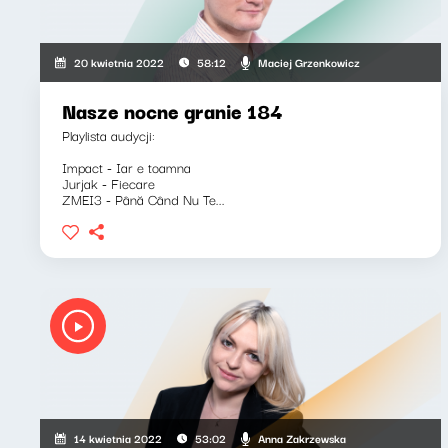
Maciej Grzenkowicz
20 kwietnia 2022
58:12
Nasze nocne granie 184
Playlista audycji:
Impact - Iar e toamna
Jurjak - Fiecare
ZMEI3 - Până Când Nu Te...
Anna Zakrzewska
14 kwietnia 2022
53:02