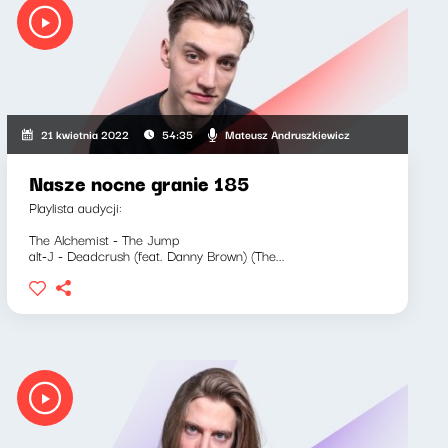
Mateusz Andruszkiewicz
21 kwietnia 2022
54:35
Nasze nocne granie 185
Playlista audycji:
The Alchemist - The Jump
alt-J - Deadcrush (feat. Danny Brown) (The...