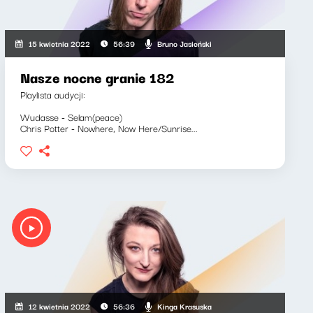
Bruno Jasieński
15 kwietnia 2022
56:39
Nasze nocne granie 182
Playlista audycji:
Wudasse - Selam(peace)
Chris Potter - Nowhere, Now Here/Sunrise...
Kinga Krasuska
12 kwietnia 2022
56:36