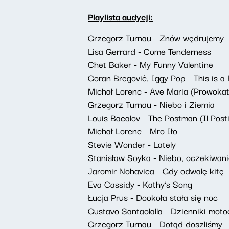
Playlista audycji:
Grzegorz Turnau - Znów wędrujemy
Lisa Gerrard - Come Tenderness
Chet Baker - My Funny Valentine
Goran Bregović, Iggy Pop - This is a
Michał Lorenc - Ave Maria (Prowokat
Grzegorz Turnau - Niebo i Ziemia
Louis Bacalov - The Postman (Il Post
Michał Lorenc - Mro Iło
Stevie Wonder - Lately
Stanisław Soyka - Niebo, oczekiwan
Jaromir Nohavica - Gdy odwalę kitę
Eva Cassidy - Kathy's Song
Łucja Prus - Dookoła stała się noc
Gustavo Santaolalla - Dzienniki mot
Grzegorz Turnau - Dotąd doszliśmy