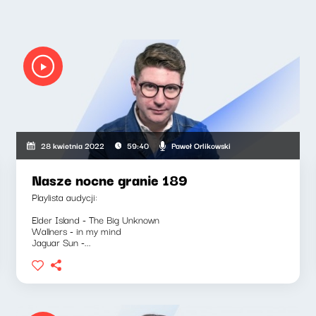
Paweł Orlikowski
28 kwietnia 2022
59:40
Nasze nocne granie 189
Playlista audycji:
Elder Island - The Big Unknown
Wallners - in my mind
Jaguar Sun -...