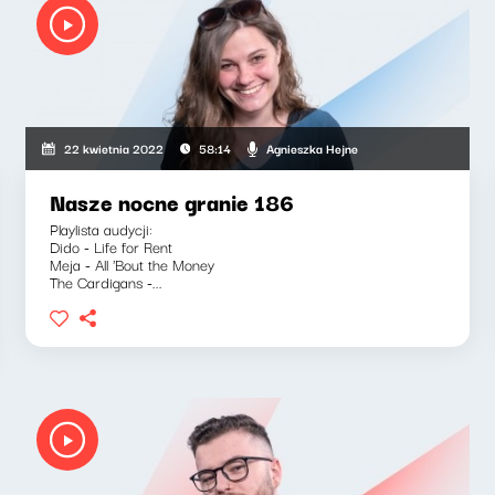
Agnieszka Hejne
22 kwietnia 2022
58:14
Nasze nocne granie 186
Playlista audycji:
Dido - Life for Rent
Meja - All 'Bout the Money
The Cardigans -...