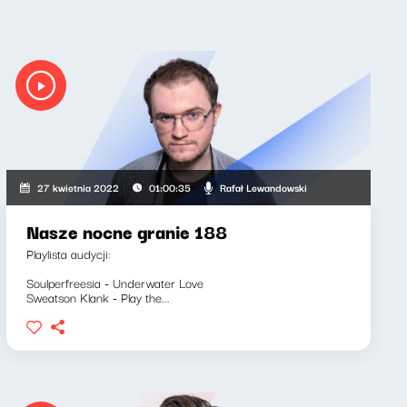
Rafał Lewandowski
27 kwietnia 2022
01:00:35
Nasze nocne granie 188
Playlista audycji:
Soulperfreesia - Underwater Love
Sweatson Klank - Play the...