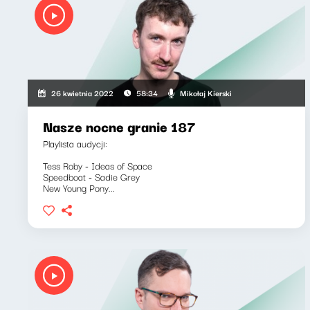
Mikołaj Kierski
26 kwietnia 2022
58:34
Nasze nocne granie 187
Playlista audycji:
Tess Roby - Ideas of Space
Speedboat - Sadie Grey
New Young Pony...