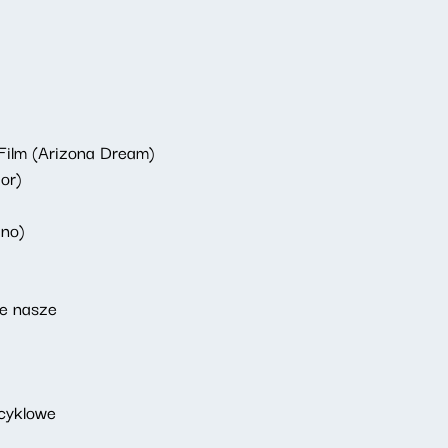
 Film (Arizona Dream)
or)
ino)
ie nasze
ocyklowe