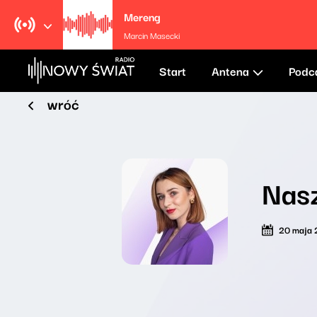
Mereng
Marcin Masecki
Start
Antena
Podc
wróć
Nasz
20 maja 