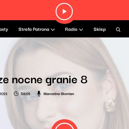
asty
Strefa Patrona
Radio
Sklep
e nocne granie 8
2021
58:01
Marcelina Słomian