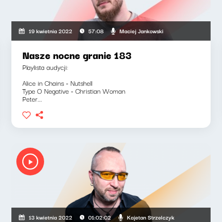
Maciej Jankowski
19 kwietnia 2022
57:08
Nasze nocne granie 183
Playlista audycji:
Alice in Chains - Nutshell
Type O Negative - Christian Woman
Peter...
Kajetan Strzelczyk
13 kwietnia 2022
01:02:02