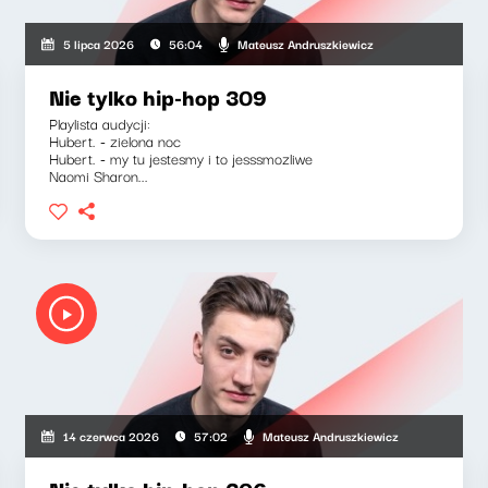
Mateusz Andruszkiewicz
5 lipca 2026
56:04
Nie tylko hip-hop 309
Playlista audycji:
Hubert. - zielona noc
Hubert. - my tu jestesmy i to jesssmozliwe
Naomi Sharon...
Mateusz Andruszkiewicz
14 czerwca 2026
57:02