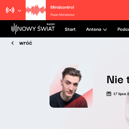
Mindcontrol
Paulo Mendonca
Start
Antena
Podc
wróć
Nie 
17 lipca