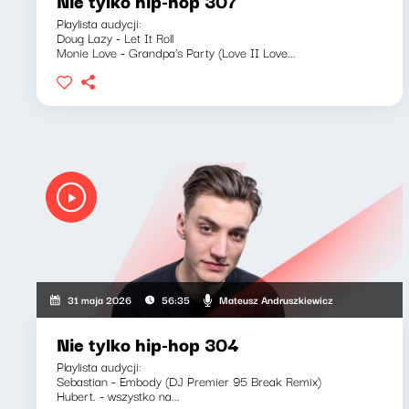
Nie tylko hip-hop 307
Playlista audycji:
Doug Lazy - Let It Roll
Monie Love - Grandpa's Party (Love II Love...
Mateusz Andruszkiewicz
31 maja 2026
56:35
Nie tylko hip-hop 304
Playlista audycji:
Sebastian - Embody (DJ Premier 95 Break Remix)
Hubert. - wszystko na...