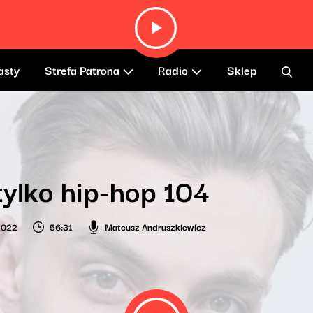
asty
Strefa Patrona
Radio
Sklep
tylko hip-hop 104
 2022
56:31
Mateusz Andruszkiewicz