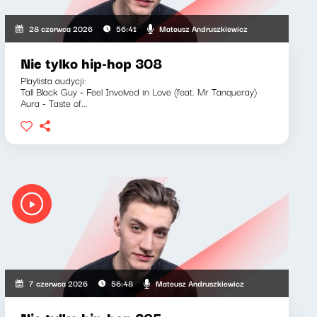
Mateusz Andruszkiewicz
28 czerwca 2026
56:41
Nie tylko hip-hop 308
Playlista audycji:
Tall Black Guy - Feel Involved in Love (feat. Mr Tanqueray)
Aura - Taste of...
Mateusz Andruszkiewicz
7 czerwca 2026
56:48