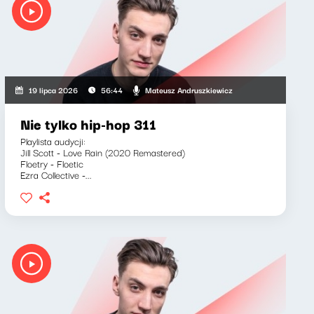
Mateusz Andruszkiewicz
19 lipca 2026
56:44
Nie tylko hip-hop 311
Playlista audycji:
Jill Scott - Love Rain (2020 Remastered)
Floetry - Floetic
Ezra Collective -...