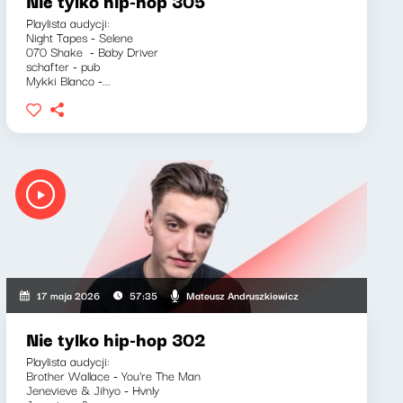
Nie tylko hip-hop 305
Playlista audycji:
Night Tapes - Selene
070 Shake - Baby Driver
schafter - pub
Mykki Blanco -...
Mateusz Andruszkiewicz
17 maja 2026
57:35
Nie tylko hip-hop 302
Playlista audycji:
Brother Wallace - You're The Man
Jenevieve & Jihyo - Hvnly