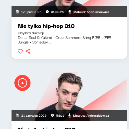
Mateusz Andruszkiewicz
12 lipca 2026
01:53:29
Nie tylko hip-hop 310
Playlista audycji:
De La Soul & Yukimi - Cruel Summers Bring FIRE LIFE!!
Jungle - Someday,...
Mateusz Andruszkiewicz
21 czerwca 2026
58:11