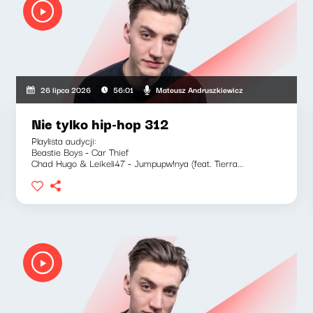
Mateusz Andruszkiewicz
26 lipca 2026
56:01
Nie tylko hip-hop 312
Playlista audycji:
Beastie Boys - Car Thief
Chad Hugo & Leikeli47 - Jumpupw!nya (feat. Tierra...