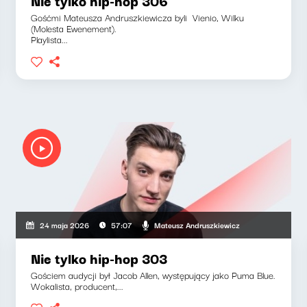
Nie tylko hip-hop 306
Gośćmi Mateusza Andruszkiewicza byli Vienio, Wilku
(Molesta Ewenement).
Playlista...
Mateusz Andruszkiewicz
24 maja 2026
57:07
Nie tylko hip-hop 303
Gościem audycji był Jacob Allen, występujący jako Puma Blue.
Wokalista, producent,...