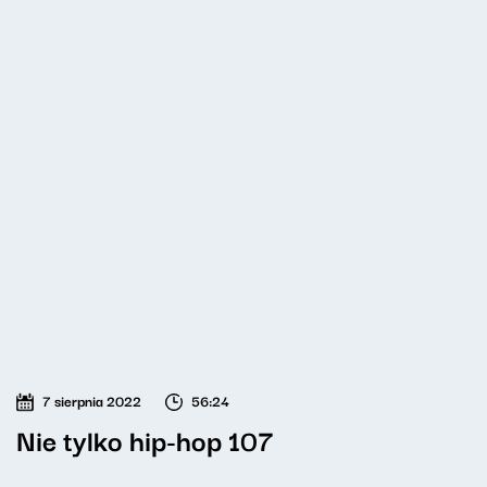
7 sierpnia 2022
56:24
Nie tylko hip-hop 107