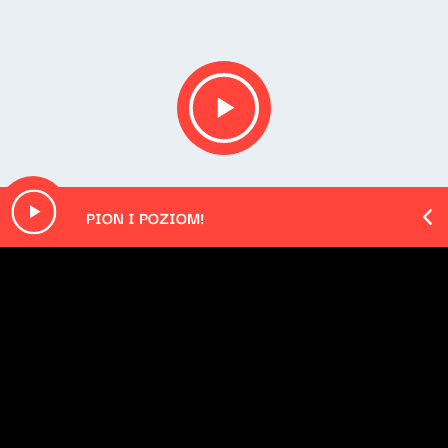
PION I POZIOM!
O odcinku