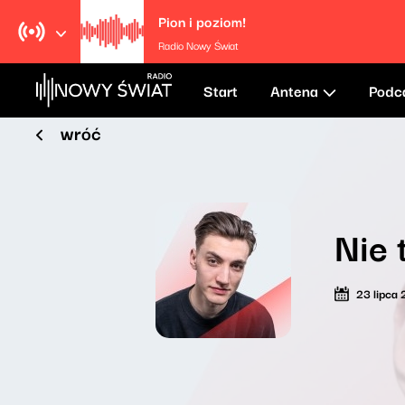
Pion i poziom!
Radio Nowy Świat
Start
Antena
Podc
wróć
Nie 
23 lipca