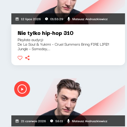
Mateusz Andruszkiewicz
12 lipca 2026
01:53:29
Nie tylko hip-hop 310
Playlista audycji:
De La Soul & Yukimi - Cruel Summers Bring FIRE LIFE!!
Jungle - Someday,...
Mateusz Andruszkiewicz
21 czerwca 2026
58:11