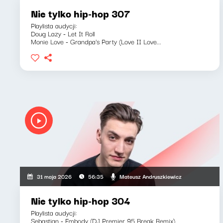
Nie tylko hip-hop 307
Playlista audycji:
Doug Lazy - Let It Roll
Monie Love - Grandpa's Party (Love II Love...
Mateusz Andruszkiewicz
31 maja 2026
56:35
Nie tylko hip-hop 304
Playlista audycji:
Sebastian - Embody (DJ Premier 95 Break Remix)