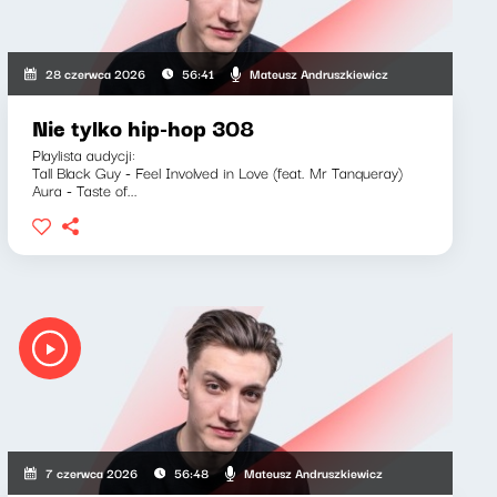
Mateusz Andruszkiewicz
28 czerwca 2026
56:41
Nie tylko hip-hop 308
Playlista audycji:
Tall Black Guy - Feel Involved in Love (feat. Mr Tanqueray)
Aura - Taste of...
Mateusz Andruszkiewicz
7 czerwca 2026
56:48