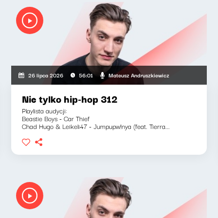
Mateusz Andruszkiewicz
26 lipca 2026
56:01
Nie tylko hip-hop 312
Playlista audycji:
Beastie Boys - Car Thief
Chad Hugo & Leikeli47 - Jumpupw!nya (feat. Tierra...