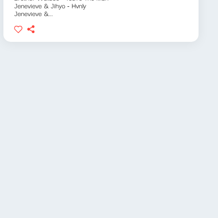
Jenevieve & Jihyo - Hvnly
Jenevieve &...