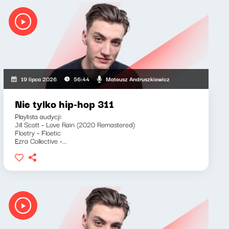
Mateusz Andruszkiewicz
19 lipca 2026
56:44
Nie tylko hip-hop 311
Playlista audycji:
Jill Scott - Love Rain (2020 Remastered)
Floetry - Floetic
Ezra Collective -...