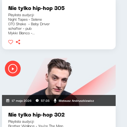
Nie tylko hip-hop 305
Playlista audycji:
Night Tapes - Selene
070 Shake - Baby Driver
schafter - pub
Mykki Blanco -...
Mateusz Andruszkiewicz
17 maja 2026
57:35
Nie tylko hip-hop 302
Playlista audycji:
Brother Wallace - You're The Man