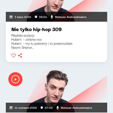
Mateusz Andruszkiewicz
5 lipca 2026
56:04
Nie tylko hip-hop 309
Playlista audycji:
Hubert. - zielona noc
Hubert. - my tu jestesmy i to jesssmozliwe
Naomi Sharon...
Mateusz Andruszkiewicz
14 czerwca 2026
57:02