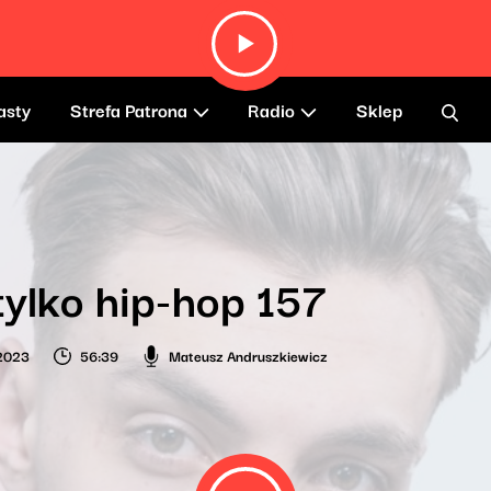
asty
Strefa Patrona
Radio
Sklep
tylko hip-hop 157
 2023
56:39
Mateusz Andruszkiewicz