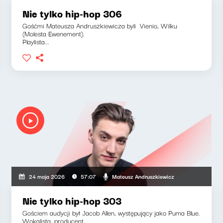
Nie tylko hip-hop 306
Gośćmi Mateusza Andruszkiewicza byli Vienio, Wilku
(Molesta Ewenement).
Playlista...
Mateusz Andruszkiewicz
24 maja 2026
57:07
Nie tylko hip-hop 303
Gościem audycji był Jacob Allen, występujący jako Puma Blue.
Wokalista, producent,...