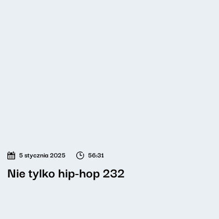
5 stycznia 2025
56:31
Nie tylko hip-hop 232