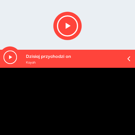
Dzisiaj przychodzi on
Kayah
O odcinku