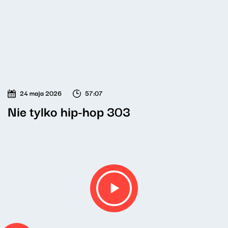
24 maja 2026
57:07
Nie tylko hip-hop 303