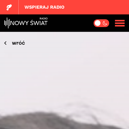
WSPIERAJ RADIO
wróć