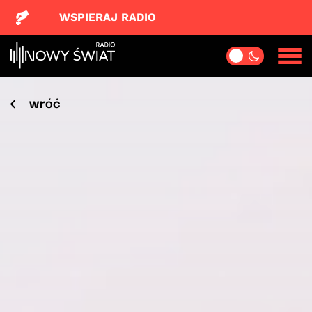
WSPIERAJ RADIO
wróć