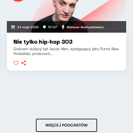
Mateusz Andruszkiewicz
24 maja 2026
57:07
Nie tylko hip-hop 303
Gościem audycji był Jacob Allen, występujący jako Puma Blue.
Wokalista, producent,...
WIĘCEJ PODCASTÓW