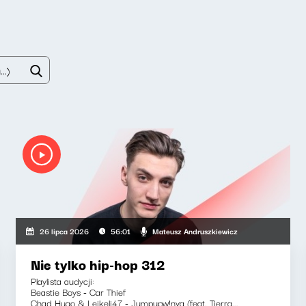
Mateusz Andruszkiewicz
26 lipca 2026
56:01
Nie tylko hip-hop 312
Playlista audycji:
Beastie Boys - Car Thief
Chad Hugo & Leikeli47 - Jumpupw!nya (feat. Tierra...