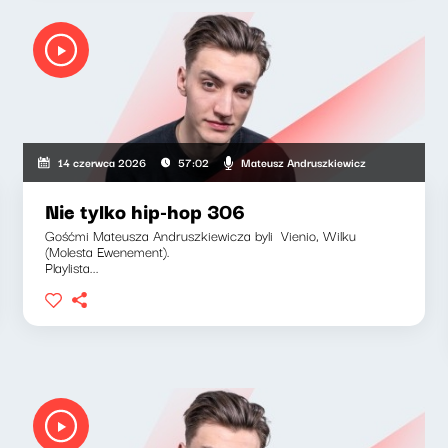
Mateusz Andruszkiewicz
14 czerwca 2026
57:02
Nie tylko hip-hop 306
Gośćmi Mateusza Andruszkiewicza byli Vienio, Wilku
(Molesta Ewenement).
Playlista...