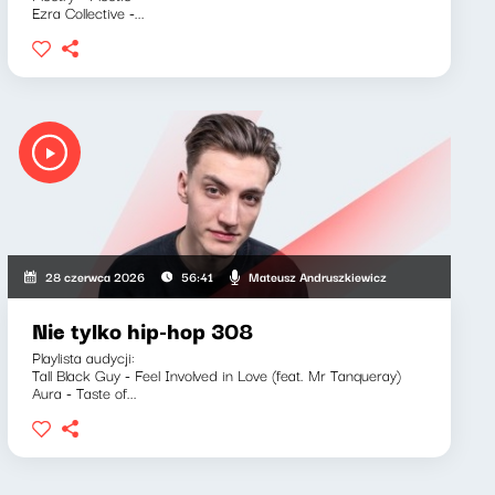
Ezra Collective -...
Mateusz Andruszkiewicz
28 czerwca 2026
56:41
Nie tylko hip-hop 308
Playlista audycji:
Tall Black Guy - Feel Involved in Love (feat. Mr Tanqueray)
Aura - Taste of...