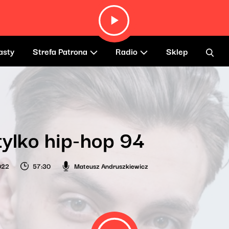
asty
Strefa Patrona
Radio
Sklep
tylko hip-hop 94
022
57:30
Mateusz Andruszkiewicz