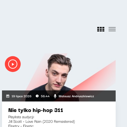
Mateusz Andruszkiewicz
19 lipca 2026
56:44
Nie tylko hip-hop 311
Playlista audycji:
Jill Scott - Love Rain (2020 Remastered)
Floetry - Floetic