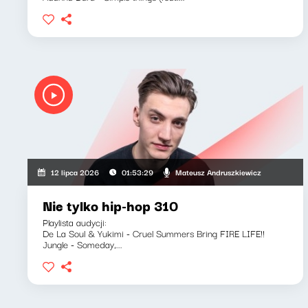
Mateusz Andruszkiewicz
12 lipca 2026
01:53:29
Nie tylko hip-hop 310
Playlista audycji:
De La Soul & Yukimi - Cruel Summers Bring FIRE LIFE!!
Jungle - Someday,...