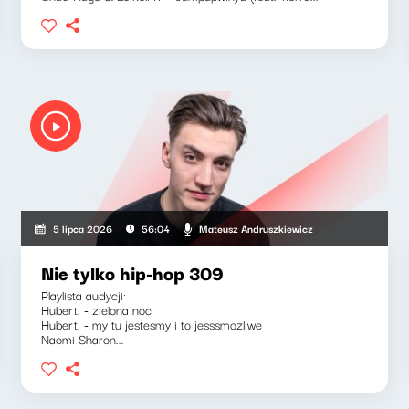
Mateusz Andruszkiewicz
5 lipca 2026
56:04
Nie tylko hip-hop 309
Playlista audycji:
Hubert. - zielona noc
Hubert. - my tu jestesmy i to jesssmozliwe
Naomi Sharon...