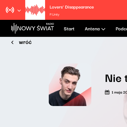
Lovers' Disappearance
P.Unity
Start
Antena
Podc
wróć
Nie 
1 maja 2