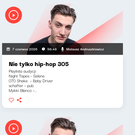
Mateusz Andruszkiewicz
7 czerwca 2026
56:48
Nie tylko hip-hop 305
Playlista audycji:
Night Tapes - Selene
070 Shake - Baby Driver
schafter - pub
Mykki Blanco -...