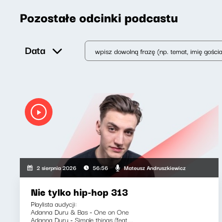
Pozostałe odcinki podcastu
Data
Mateusz Andruszkiewicz
2 sierpnia 2026
56:56
Nie tylko hip-hop 313
Playlista audycji:
Adanna Duru & Bas - One on One
Adanna Duru - Simple things (feat....