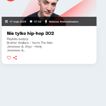
Mateusz Andruszkiewicz
17 maja 2026
57:35
Nie tylko hip-hop 302
Playlista audycji:
Brother Wallace - You're The Man
Jenevieve & Jihyo - Hvnly
Jenevieve &...