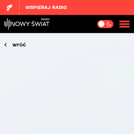
WSPIERAJ RADIO
wróć