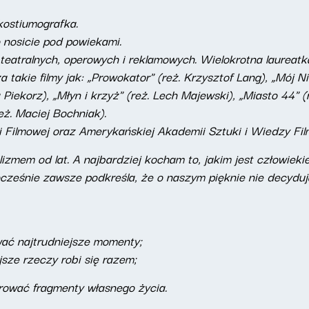
kostiumografka.
o nosicie pod powiekami.
 teatralnych, operowych i reklamowych. Wielokrotna laureat
 takie filmy jak: „Prowokator" (reż. Krzysztof Lang), „Mój Ni
 Piekorz), „Młyn i krzyż" (reż. Lech Majewski), „Miasto 44" 
eż. Maciej Bochniak).
i Filmowej oraz Amerykańskiej Akademii Sztuki i Wiedzy Fi
lizmem od lat. A najbardziej kocham to, jakim jest człowieki
ocześnie zawsze podkreśla, że o naszym pięknie nie decyduj
wać najtrudniejsze momenty;
ejsze rzeczy robi się razem;
rować fragmenty własnego życia.