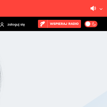
zaloguj się
WSPIERAJ RADIO