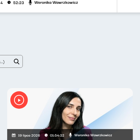
Weronika Wawrzkowicz
24
52:23
Weronika Wawrzkowicz
19 lipca 2026
01:54:32