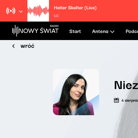
Helter Skelter (Live)
U2
Start
Antena
Podc
wróć
Niez
4 sierpn