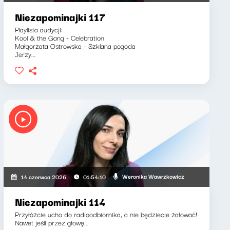
Niezapominajki 117
Playlista audycji:
Kool & the Gang - Celebration
Małgorzata Ostrowska - Szklana pogoda
Jerzy...
Weronika Wawrzkowicz
14 czerwca 2026
01:54:10
Niezapominajki 114
Przyłóżcie ucho do radioodbiornika, a nie będziecie żałować!
Nawet jeśli przez głowę...