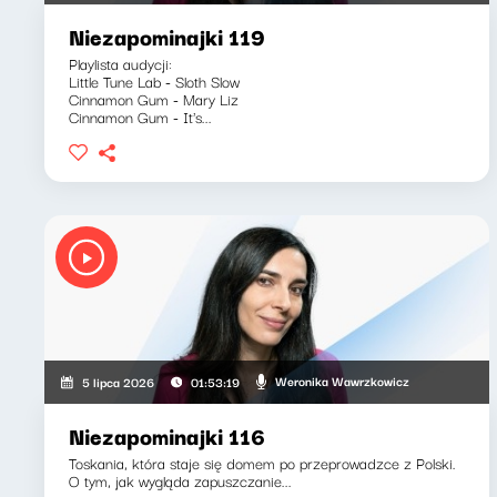
Niezapominajki 119
Playlista audycji:
Little Tune Lab - Sloth Slow
Cinnamon Gum - Mary Liz
Cinnamon Gum - It's...
Weronika Wawrzkowicz
5 lipca 2026
01:53:19
Niezapominajki 116
Toskania, która staje się domem po przeprowadzce z Polski.
O tym, jak wygląda zapuszczanie...