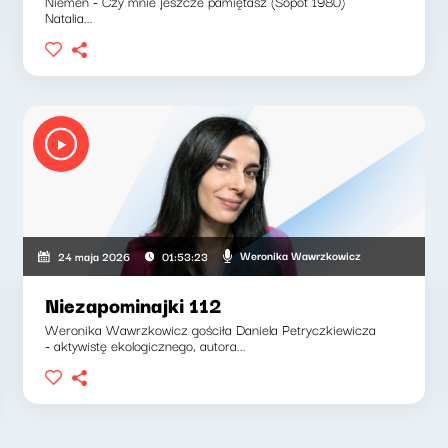
Niemen - Czy mnie jeszcze pamiętasz (Sopot 1980)
Natalia...
Weronika Wawrzkowicz
24 maja 2026
01:53:23
Niezapominajki 112
Weronika Wawrzkowicz gościła Daniela Petryczkiewicza
- aktywistę ekologicznego, autora...