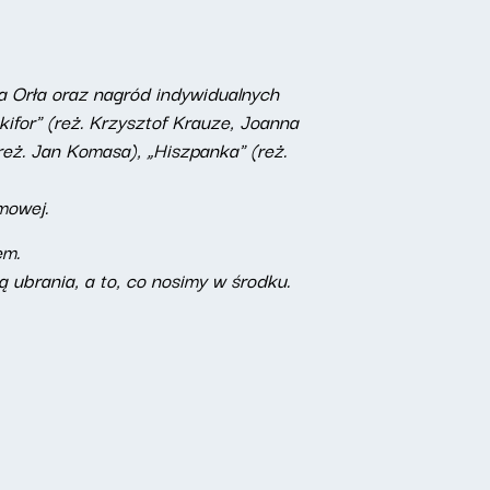
ka Orła oraz nagród indywidualnych
kifor" (reż. Krzysztof Krauze, Joanna
(reż. Jan Komasa), „Hiszpanka" (reż.
lmowej.
em.
ą ubrania, a to, co nosimy w środku.