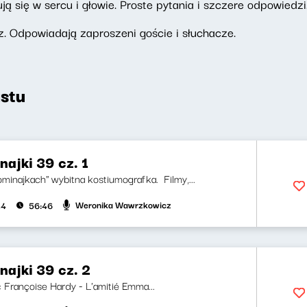
ują się w sercu i głowie. Proste pytania i szczere odpowiedz
. Odpowiadają zaproszeni goście i słuchacze.
stu
ajki 39 cz. 1
minajkach" wybitna kostiumografka. Filmy,...
Weronika Wawrzkowicz
24
56:46
najki 39 cz. 2
i: Françoise Hardy - L'amitié Emma...