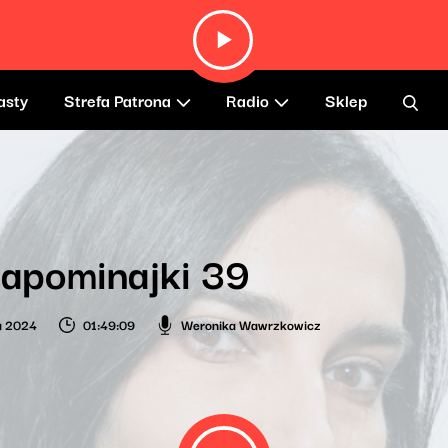
asty
Strefa Patrona
Radio
Sklep
apominajki 39
ia 2024
01:49:09
Weronika Wawrzkowicz