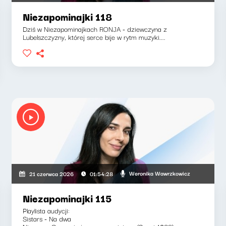
Niezapominajki 118
Dziś w Niezapominajkach RONJA - dziewczyna z
Lubelszczyzny, której serce bije w rytm muzyki....
Weronika Wawrzkowicz
21 czerwca 2026
01:54:28
Niezapominajki 115
Playlista audycji:
Sistars - Na dwa