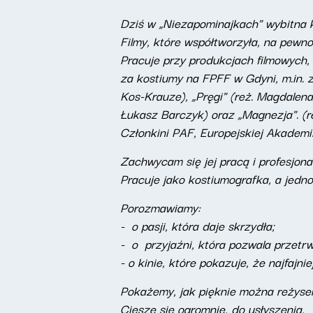
Dziś w „Niezapominajkach" wybitna 
Filmy, które współtworzyła, na pewn
Pracuje przy produkcjach filmowych,
za kostiumy na FPFF w Gdyni, m.in. za
Kos-Krauze), „Pręgi" (reż. Magdalena
Łukasz Barczyk) oraz „Magnezja". (r
Członkini PAF, Europejskiej Akademi
Zachwycam się jej pracą i profesjona
Pracuje jako kostiumografka, a jedn
Porozmawiamy:
- o pasji, która daje skrzydła;
- o przyjaźni, która pozwala przetr
- o kinie, które pokazuje, że najfajni
Pokażemy, jak pięknie można reżyse
Cieszę się ogromnie, do usłyszenia,