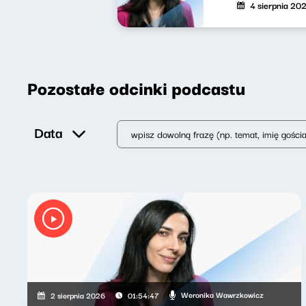
4 sierpnia 20
Pozostałe odcinki podcastu
Data
Weronika Wawrzkowicz
2 sierpnia 2026
01:54:47