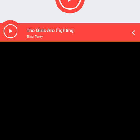
The Girls Are Fighting
Bloc Party
O odcinku
Gościem Weroniki Wawrzkowicz był Rafał Żak, autor
książki „Nudne słowo na N".
Playlista audycji:
Pink Floyd - Another Brick in the Wall, Pt. 2