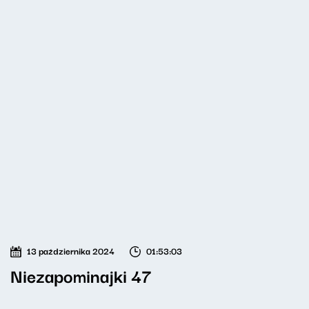
13 października 2024
01:53:03
Niezapominajki 47