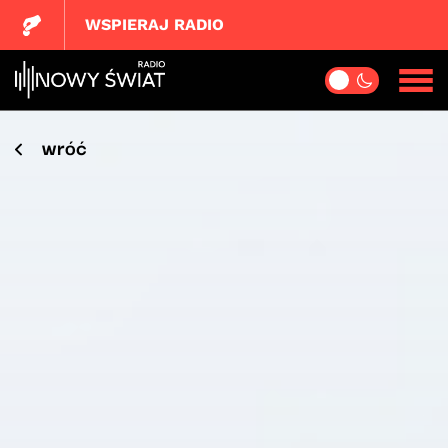
WSPIERAJ RADIO
wróć