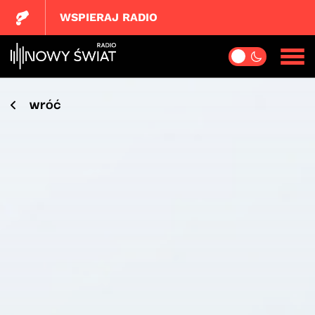
WSPIERAJ RADIO
wróć