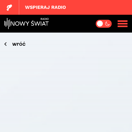
WSPIERAJ RADIO
wróć