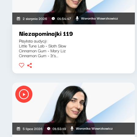
Weronika Wawrzkowicz
2 sierpnia 2026
01:54:47
Niezapominajki 119
Playlista audycji:
Little Tune Lab - Sloth Slow
Cinnamon Gum - Mary Liz
Cinnamon Gum - It's...
Weronika Wawrzkowicz
5 lipca 2026
01:53:19