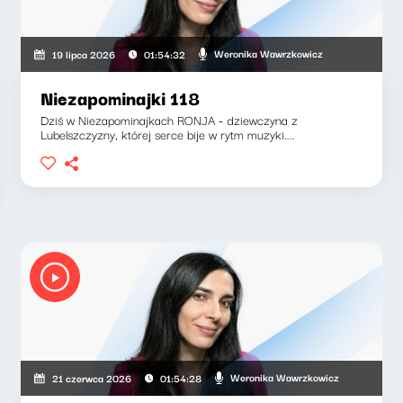
Weronika Wawrzkowicz
19 lipca 2026
01:54:32
Niezapominajki 118
Dziś w Niezapominajkach RONJA - dziewczyna z
Lubelszczyzny, której serce bije w rytm muzyki....
Weronika Wawrzkowicz
21 czerwca 2026
01:54:28