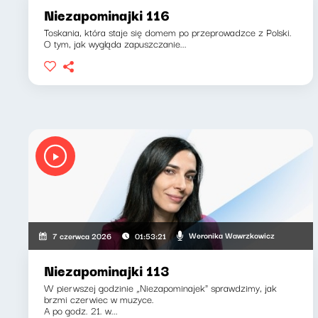
Niezapominajki 116
Toskania, która staje się domem po przeprowadzce z Polski.
O tym, jak wygląda zapuszczanie...
Weronika Wawrzkowicz
7 czerwca 2026
01:53:21
Niezapominajki 113
W pierwszej godzinie „Niezapominajek" sprawdzimy, jak
brzmi czerwiec w muzyce.
A po godz. 21. w...