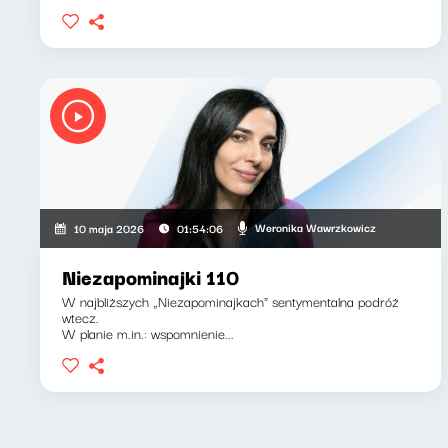
Weronika Wawrzkowicz
10 maja 2026
01:54:06
Niezapominajki 110
W najbliższych „Niezapominajkach" sentymentalna podróż
wtecz.
W planie m.in.: wspomnienie...