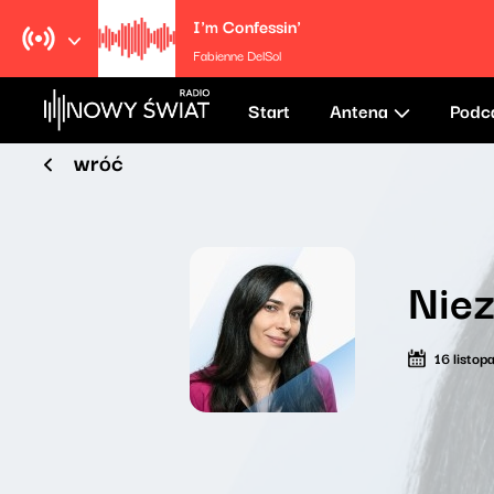
I'm Confessin'
Fabienne DelSol
Start
Antena
Podc
wróć
Niez
16 listo