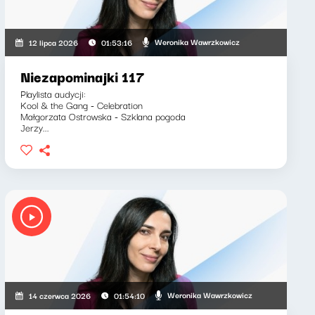
Weronika Wawrzkowicz
12 lipca 2026
01:53:16
Niezapominajki 117
Playlista audycji:
Kool & the Gang - Celebration
Małgorzata Ostrowska - Szklana pogoda
Jerzy...
Weronika Wawrzkowicz
14 czerwca 2026
01:54:10