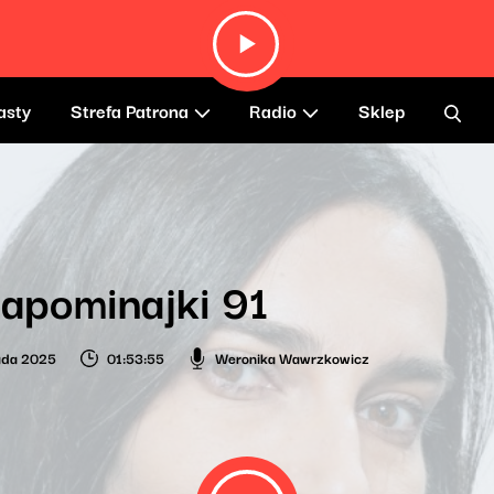
asty
Strefa Patrona
Radio
Sklep
apominajki 91
pada 2025
01:53:55
Weronika Wawrzkowicz