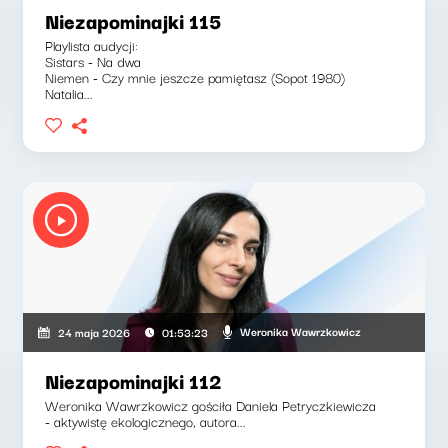
Niezapominajki 115
Playlista audycji:
Sistars - Na dwa
Niemen - Czy mnie jeszcze pamiętasz (Sopot 1980)
Natalia...
Weronika Wawrzkowicz
24 maja 2026
01:53:23
Niezapominajki 112
Weronika Wawrzkowicz gościła Daniela Petryczkiewicza
- aktywistę ekologicznego, autora...