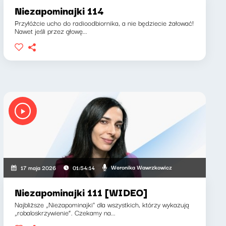
Niezapominajki 114
Przyłóżcie ucho do radioodbiornika, a nie będziecie żałować!
Nawet jeśli przez głowę...
Weronika Wawrzkowicz
17 maja 2026
01:54:14
Niezapominajki 111 [WIDEO]
Najbliższe „Niezapominajki" dla wszystkich, którzy wykazują
„robaloskrzywienie”. Czekamy na...