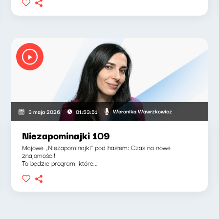
Weronika Wawrzkowicz
3 maja 2026
01:53:51
Niezapominajki 109
Majowe „Niezapominajki" pod hasłem: Czas na nowe
znajomości!
To będzie program, które...