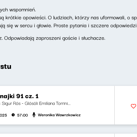
brych wspomnień.
ą krótkie opowieści. O ludziach, którzy nas uformowali, o s
ują się w sercu i głowie. Proste pytania i szczere odpowiedz
. Odpowiadają zaproszeni goście i słuchacze.
stu
ajki 91 cz. 1
: Sigur Rós - Glósóli Emilíana Torrini...
Weronika Wawrzkowicz
2025
57:00