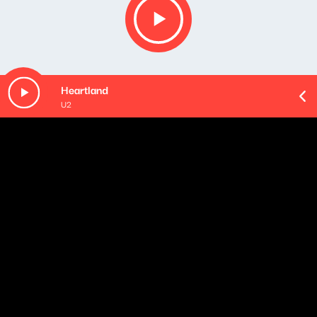
Heartland
U2
O odcinku
Playlista audycji:
Sigur Rós - Glósóli
Emilíana Torrini - Gun
Emilíana Torrini - Gollum's Song