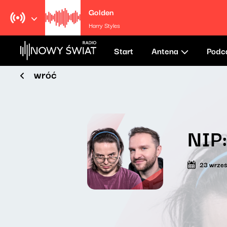
Golden
Harry Styles
Start
Antena
Podc
wróć
NIP:
23 wrześ