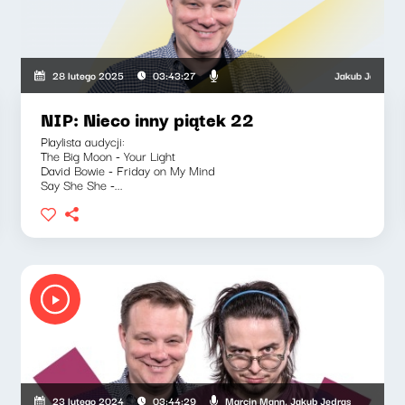
a, Jakub Jędras
Jakub Jędras, Wero
28 lutego 2025
03:43:27
NIP: Nieco inny piątek 22
Playlista audycji:
The Big Moon - Your Light
David Bowie - Friday on My Mind
Say She She -...
Marcin Mann, Jakub Jędras
23 lutego 2024
03:44:29