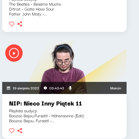
The Beatles - Besame Mucho
D/troit - Gotta Have Soul
Father John Misty -...
Marcin Mann, Maria Z
19 sierpnia 2022
03:43:43
NIP: Nieco Inny Piątek 11
Playlista audycji:
Boozoo Bajou,Fursattl - Höhensonne (Edit)
Boozoo Bajou, Fursattl -...