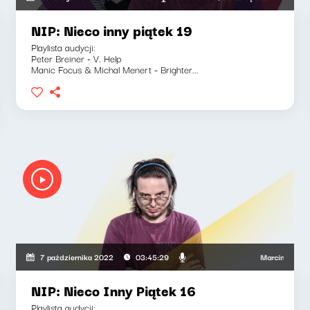
NIP: Nieco inny piątek 19
Playlista audycji:
Peter Breiner - V. Help
Manic Focus & Michal Menert - Brighter...
Marcin Mann, Woj
7 października 2022
03:45:29
NIP: Nieco Inny Piątek 16
Playlista audycji: