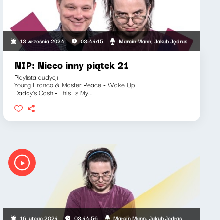
nika Wawrzkowicz
Marcin Mann, Jakub Jędras
13 września 2024
03:44:15
NIP: Nieco inny piątek 21
Playlista audycji:
Young Franco & Master Peace - Wake Up
Daddy's Cash - This Is My...
Marcin Mann, Jakub Jędras
16 lutego 2024
03:44:56