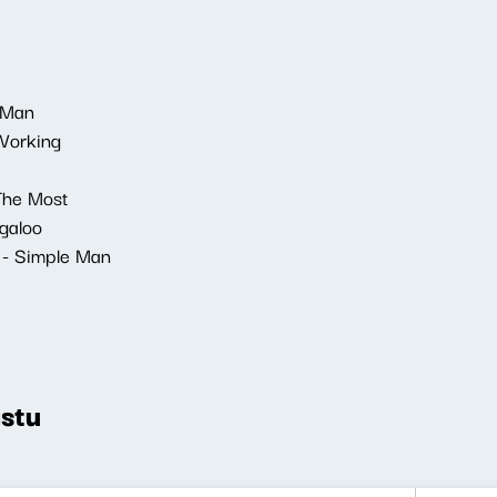
 Man
 Working
 The Most
galoo
 - Simple Man
stu