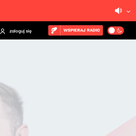
zaloguj się
WSPIERAJ RADIO