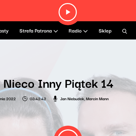
asty
Strefa Patrona
Radio
Sklep
 Nieco Inny Piątek 14
nia 2022
03:42:42
Jan Niebudek
,
Marcin Mann