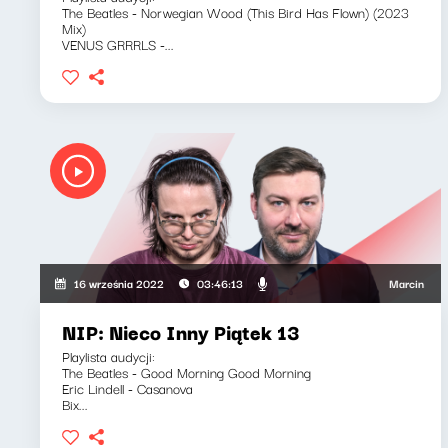
The Beatles - Norwegian Wood (This Bird Has Flown) (2023
Mix)
VENUS GRRRLS -...
Marcin Mann, Kl
16 września 2022
03:46:13
NIP: Nieco Inny Piątek 13
Playlista audycji:
The Beatles - Good Morning Good Morning
Eric Lindell - Casanova
Bix...