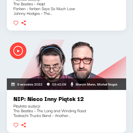
The Beatles - Help!
Farben - farben Says So Much Love
Johnny Hodges - The...
audiusz Slezak
Marcin Mann, Michał Nogaś
9 września 2022
03:42:09
NIP: Nieco Inny Piątek 12
Playlista audycji:
The Beatles - The Long and Winding Road
Tedeschi Trucks Band - Another...