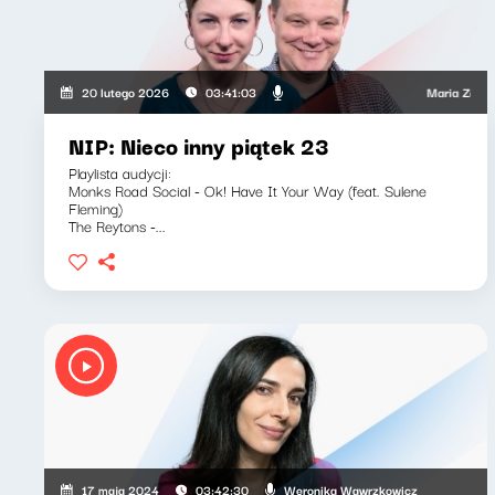
Maria Zamachowsk
20 lutego 2026
03:41:03
NIP: Nieco inny piątek 23
Playlista audycji:
Monks Road Social - Ok! Have It Your Way (feat. Sulene
Fleming)
The Reytons -...
Weronika Wawrzkowicz
17 maja 2024
03:42:30