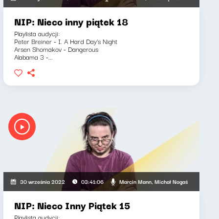
NIP: Nieco inny piątek 18
Playlista audycji:
Peter Breiner - I. A Hard Day's Night
Arsen Shomakov - Dangerous
Alabama 3 -...
ciech Mann
Marcin Mann, Michał Nogaś
30 września 2022
03:41:06
NIP: Nieco Inny Piątek 15
Playlista audycji: