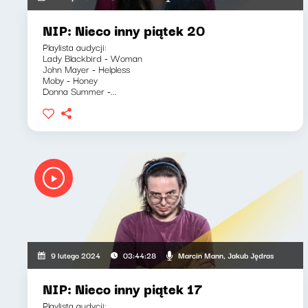
NIP: Nieco inny piątek 20
Playlista audycji:
Lady Blackbird - Woman
John Mayer - Helpless
Moby - Honey
Donna Summer -...
Marcin Mann, Jakub Jędras
9 lutego 2024
03:44:28
NIP: Nieco inny piątek 17
Playlista audycji: