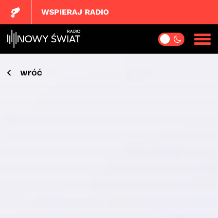
WSPIERAJ RADIO
wróć