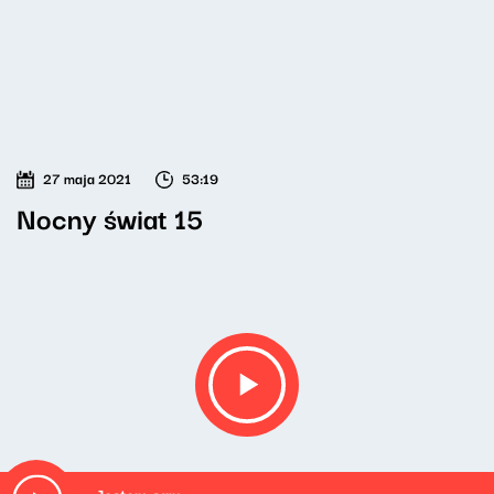
27 maja 2021
53:19
Nocny świat 15