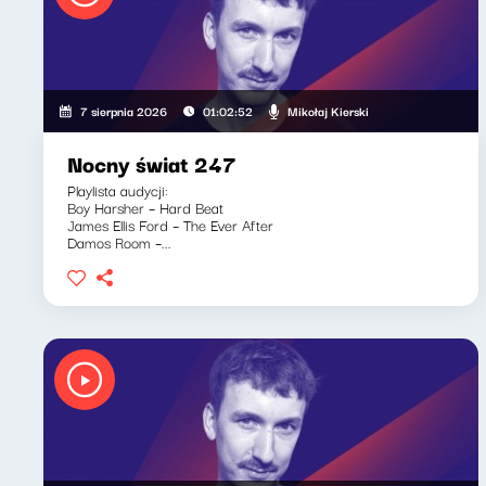
Mikołaj Kierski
7 sierpnia 2026
01:02:52
Nocny świat 247
Playlista audycji:
Boy Harsher – Hard Beat
James Ellis Ford – The Ever After
Damos Room –...