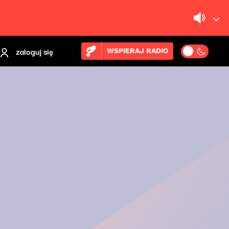
zaloguj się
WSPIERAJ RADIO