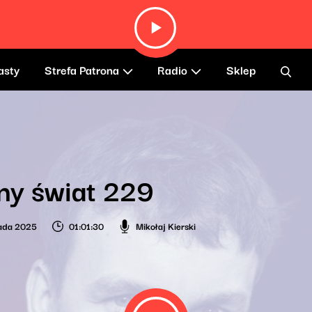
asty
Strefa Patrona
Radio
Sklep
ny świat 229
pada 2025
01:01:30
Mikołaj Kierski