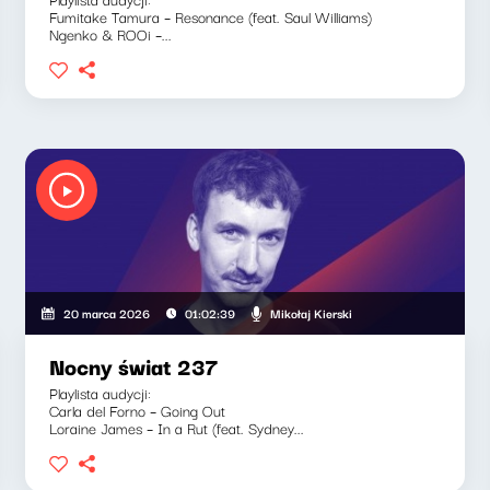
Fumitake Tamura – Resonance (feat. Saul Williams)
Ngenko & ROOi –...
Mikołaj Kierski
20 marca 2026
01:02:39
Nocny świat 237
Playlista audycji:
Carla del Forno – Going Out
Loraine James – In a Rut (feat. Sydney...