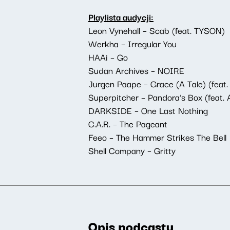
Playlista audycji:
Leon Vynehall – Scab (feat. TYSON)
Werkha – Irregular You
HAAi – Go
Sudan Archives – NOIRE
Jurgen Paape – Grace (A Tale) (feat. 
Superpitcher – Pandora’s Box (feat. A
DARKSIDE – One Last Nothing
C.A.R. – The Pageant
Feeo – The Hammer Strikes The Bell
Shell Company – Gritty
Opis podcastu