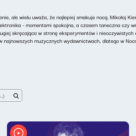
nie, ale wielu uważa, że najlepiej smakuje nocą. Mikołaj Ki
elektronika - momentami spokojna, a czasem taneczna czy wr
drugiej skręcająca w stronę eksperymentów i nieoczywistych
 w najnowszych muzycznych wydawnictwach, dlatego w Nocn