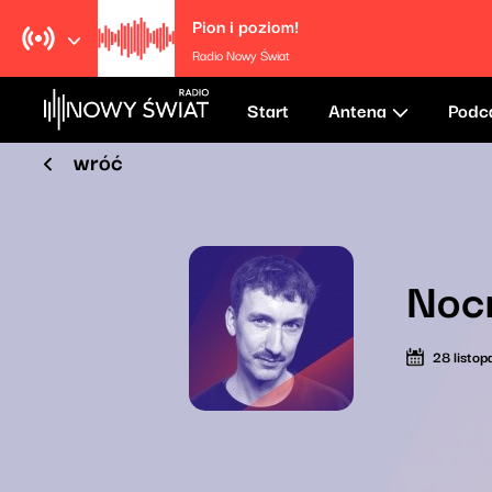
Pion i poziom!
Radio Nowy Świat
Start
Antena
Podc
wróć
Noc
28 listo