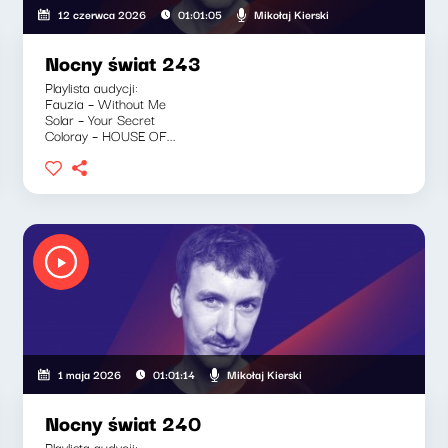
Mikołaj Kierski
12 czerwca 2026
01:01:05
Nocny świat 243
Playlista audycji:
Fauzia – Without Me
Solar – Your Secret
Coloray – HOUSE OF...
Mikołaj Kierski
1 maja 2026
01:01:14
Nocny świat 240
Playlista audycji: