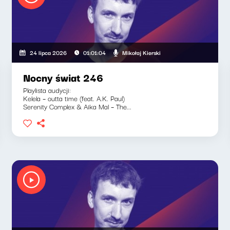
Mikołaj Kierski
24 lipca 2026
01:01:04
Nocny świat 246
Playlista audycji:
Kelela – outta time (feat. A.K. Paul)
Serenity Complex & Aika Mal – The...