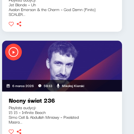
Jet Blonde – Uh
Avalon Emerson & the Charm – God Damn (Finito)
SCALER...
Mikołaj Kierski
6 marca 2026
59:13
Nocny świat 236
Playlista audycji:
15 15 – Infinite Beach
Simo Cell & Abdullah Miniawy – Pixelated
Maara...