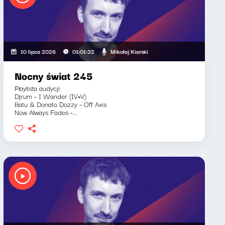
Mikołaj Kierski
10 lipca 2026
01:01:32
Nocny świat 245
Playlista audycji:
Djrum - I Wander (IV+V)
Batu & Donato Dozzy - Off Axis
Now Always Fades -...