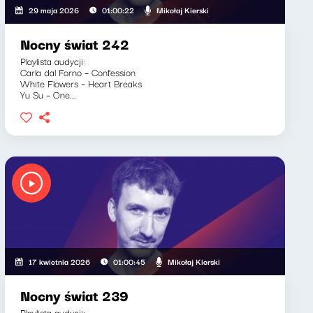
Mikołaj Kierski
29 maja 2026
01:00:22
Nocny świat 242
Playlista audycji:
Carla dal Forno – Confession
White Flowers – Heart Breaks
Yu Su – One...
Mikołaj Kierski
17 kwietnia 2026
01:00:45
Nocny świat 239
Playlista audycji: