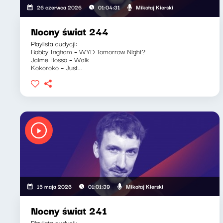
Mikołaj Kierski
26 czerwca 2026
01:04:31
Nocny świat 244
Playlista audycji:
Bobby Ingham – WYD Tomorrow Night?
Jaime Rosso – Walk
Kokoroko – Just...
Mikołaj Kierski
15 maja 2026
01:01:39
Nocny świat 241
Playlista audycji: