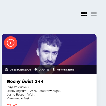
Mikołaj Kierski
26 czerwca 2026
01:04:31
Nocny świat 244
Playlista audycji:
Bobby Ingham – WYD Tomorrow Night?
Jaime Rosso – Walk
Kokoroko – Just...