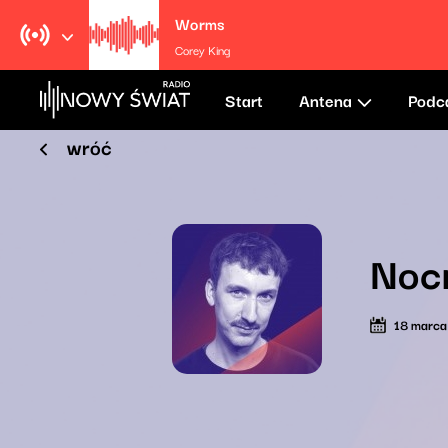
Worms
Corey King
Start
Antena
Podc
wróć
Nocn
18 marca