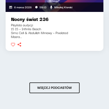
Mikołaj Kierski
6 marca 2026
59:13
Nocny świat 236
Playlista audycji:
15 15 – Infinite Beach
Simo Cell & Abdullah Miniawy – Pixelated
Maara...
WIĘCEJ PODCASTÓW