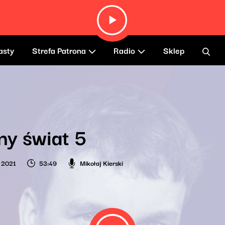
asty
Strefa Patrona
Radio
Sklep
y świat 5
 2021
53:49
Mikołaj Kierski