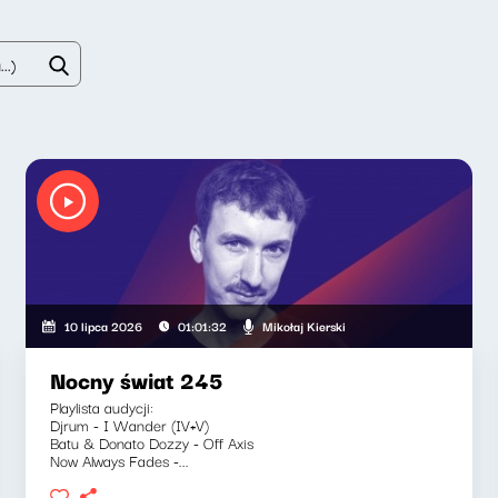
Mikołaj Kierski
10 lipca 2026
01:01:32
Nocny świat 245
Playlista audycji:
Djrum - I Wander (IV+V)
Batu & Donato Dozzy - Off Axis
Now Always Fades -...