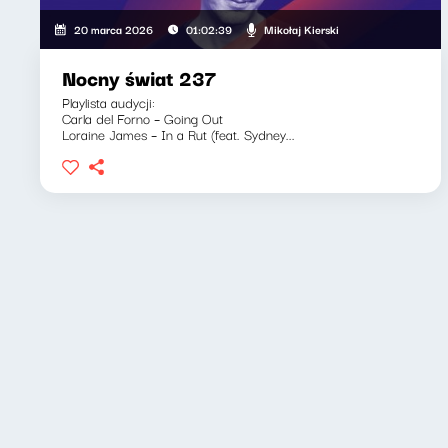
Mikołaj Kierski
20 marca 2026
01:02:39
Nocny świat 237
Playlista audycji:
Carla del Forno – Going Out
Loraine James – In a Rut (feat. Sydney...