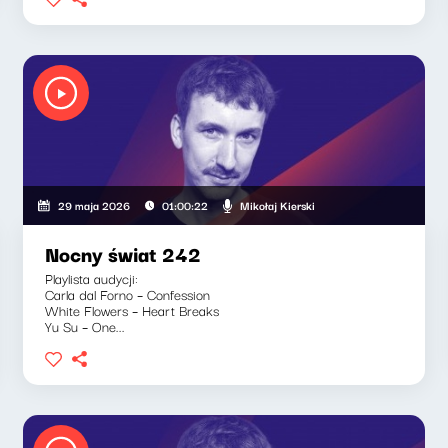
Mikołaj Kierski
29 maja 2026
01:00:22
Nocny świat 242
Playlista audycji:
Carla dal Forno – Confession
White Flowers – Heart Breaks
Yu Su – One...