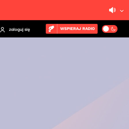
zaloguj się
WSPIERAJ RADIO