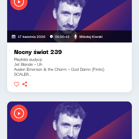
Mikołaj Kierski
17 kwietnia 2026
01:00:45
Nocny świat 239
Playlista audycji:
Jet Blonde – Uh
Avalon Emerson & the Charm – God Damn (Finito)
SCALER...