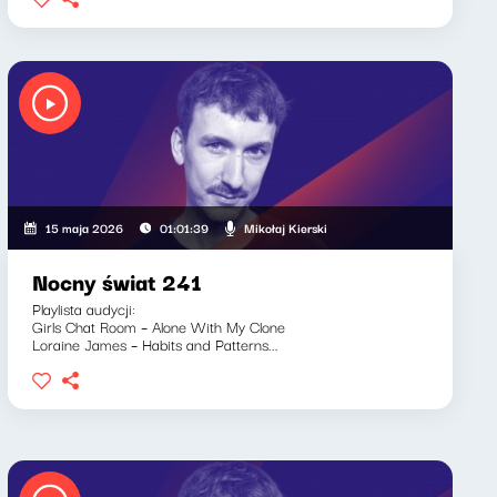
Mikołaj Kierski
15 maja 2026
01:01:39
Nocny świat 241
Playlista audycji:
Girls Chat Room – Alone With My Clone
Loraine James – Habits and Patterns...