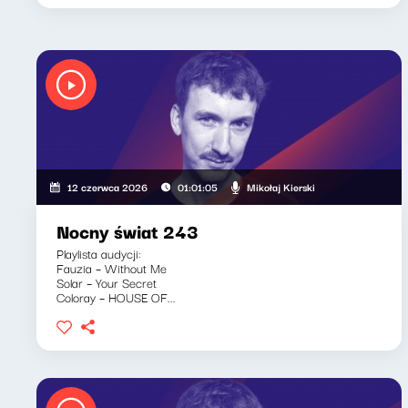
Mikołaj Kierski
12 czerwca 2026
01:01:05
Nocny świat 243
Playlista audycji:
Fauzia – Without Me
Solar – Your Secret
Coloray – HOUSE OF...