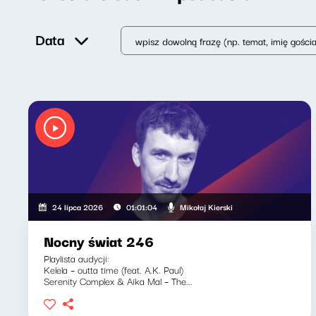
Data
Mikołaj Kierski
24 lipca 2026
01:01:04
Nocny świat 246
Playlista audycji:
Kelela – outta time (feat. A.K. Paul)
Serenity Complex & Aika Mal – The...