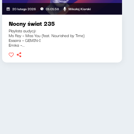
Mikołaj Kierski
20 lutego 2026
01:01:58
Nocny świat 235
Playlista audycji:
Ms Ray – Miss You (feat. Nourished by Time)
Essaira – GEMIN-I
Emika –...