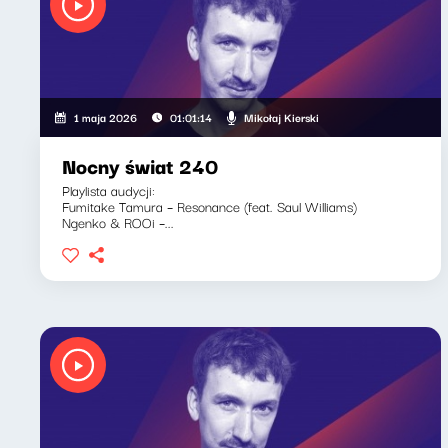
Mikołaj Kierski
1 maja 2026
01:01:14
Nocny świat 240
Playlista audycji:
Fumitake Tamura – Resonance (feat. Saul Williams)
Ngenko & ROOi –...