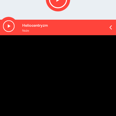
Heliocentryzm
Noże
O odcinku
- Wejście reporterskie Klaudia Kowalczyk
- Urodziny i finanse
Michał Porycki i Magda Jethon