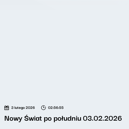
3 lutego 2026
02:56:55
Nowy Świat po południu 03.02.2026