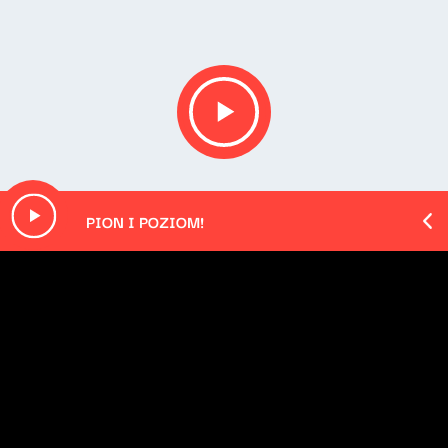
PION I POZIOM!
Opis podcastu