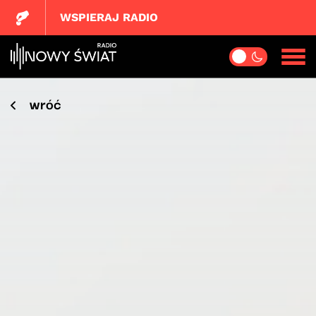
WSPIERAJ RADIO
wróć