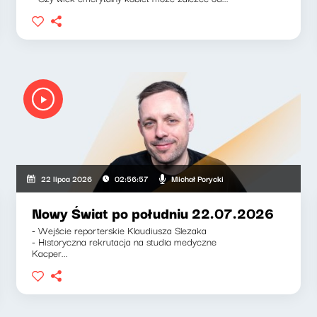
Michał Porycki
22 lipca 2026
02:56:57
Nowy Świat po południu 22.07.2026
- Wejście reporterskie Klaudiusza Slezaka
- Historyczna rekrutacja na studia medyczne
Kacper...