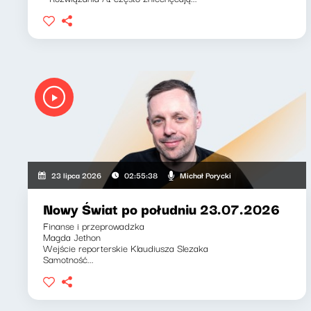
Michał Porycki
23 lipca 2026
02:55:38
Nowy Świat po południu 23.07.2026
Finanse i przeprowadzka
Magda Jethon
Wejście reporterskie Klaudiusza Slezaka
Samotność...