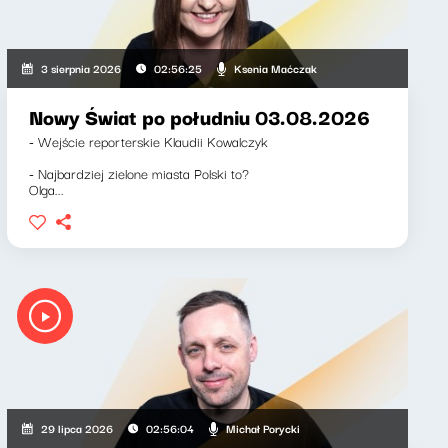
Ksenia Maćczak
3 sierpnia 2026
02:56:25
Nowy Świat po południu 03.08.2026
- Wejście reporterskie Klaudii Kowalczyk
- Najbardziej zielone miasta Polski to?
Olga...
Michał Porycki
29 lipca 2026
02:56:04