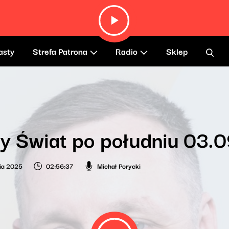
asty
Strefa Patrona
Radio
Sklep
y Świat po południu 03.
ia 2025
02:56:37
Michał Porycki