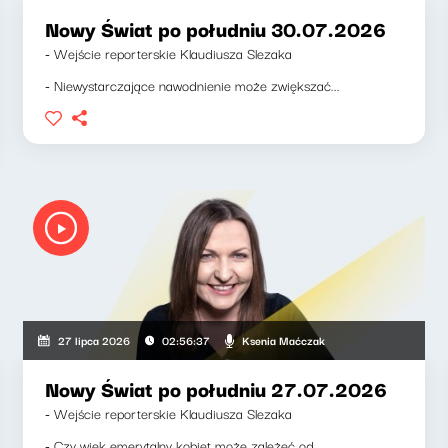
Nowy Świat po południu 30.07.2026
- Wejście reporterskie Klaudiusza Slezaka
- Niewystarczające nawodnienie może zwiększać...
Ksenia Maćczak
27 lipca 2026
02:56:37
Nowy Świat po południu 27.07.2026
- Wejście reporterskie Klaudiusza Slezaka
- Czy wiek emerytalny kobiet może zależeć od...