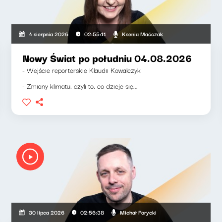
Ksenia Maćczak
4 sierpnia 2026
02:55:11
Nowy Świat po południu 04.08.2026
- Wejście reporterskie Klaudii Kowalczyk
- Zmiany klimatu, czyli to, co dzieje się...
Michał Porycki
30 lipca 2026
02:56:38