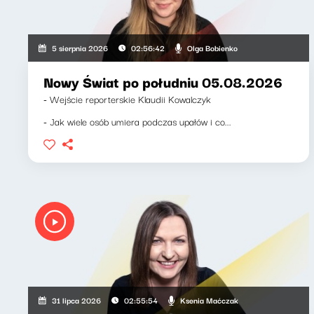
Olga Bobienko
5 sierpnia 2026
02:56:42
Nowy Świat po południu 05.08.2026
- Wejście reporterskie Klaudii Kowalczyk
- Jak wiele osób umiera podczas upałów i co...
Ksenia Maćczak
31 lipca 2026
02:55:54