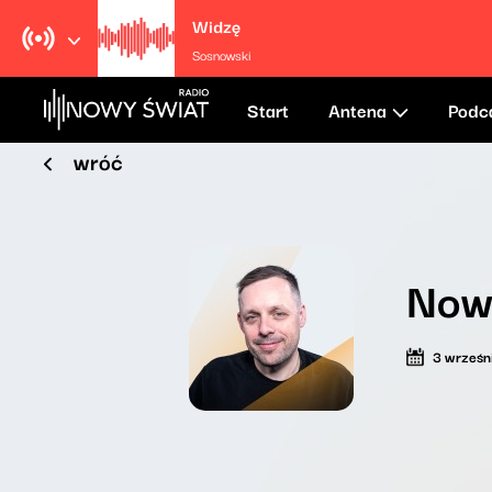
Widzę
Sosnowski
Start
Antena
Podc
wróć
Now
3 wrześn