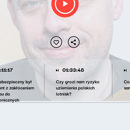
:11:17
01:33:48
iebezpieczny był
Czy grozi nam ryzyko
Co
ent z zakłóceniem
uziemienia polskich
sa
pu do
lotnisk?
ronicznych
mów nawigacyjnych
as lotu samolotem
m podróżowała
a von der Leyen?