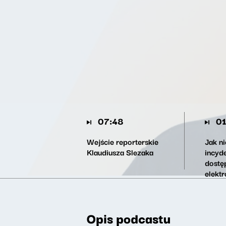
07:48
01
Wejście reporterskie
Jak n
Klaudiusza Slezaka
incyd
dostę
elekt
syste
podcz
który
Opis podcastu
Ursul