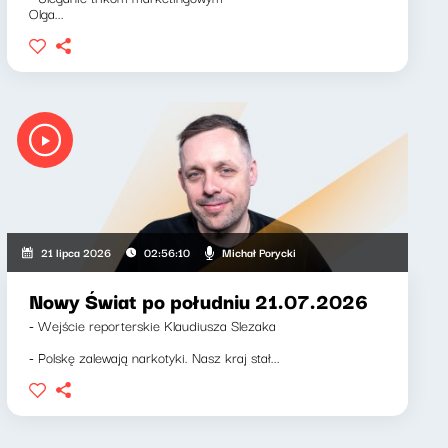
Olga...
Michał Porycki
21 lipca 2026
02:56:10
Nowy Świat po południu 21.07.2026
- Wejście reporterskie Klaudiusza Slezaka
- Polskę zalewają narkotyki. Nasz kraj stał...