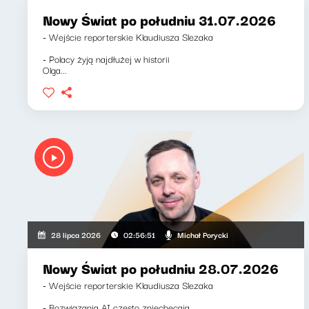
Nowy Świat po południu 31.07.2026
- Wejście reporterskie Klaudiusza Slezaka
- Polacy żyją najdłużej w historii
Olga...
Michał Porycki
28 lipca 2026
02:56:51
Nowy Świat po południu 28.07.2026
- Wejście reporterskie Klaudiusza Slezaka
- Rozwiązania AI często zniechęcają...