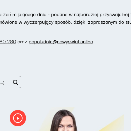
eń mijającego dnia - podane w najbardziej przyswajalnej f
omówione w wyczerpujący sposób, dzięki zapraszanym do st
280 280
oraz
popoludnie@nowyswiat.online