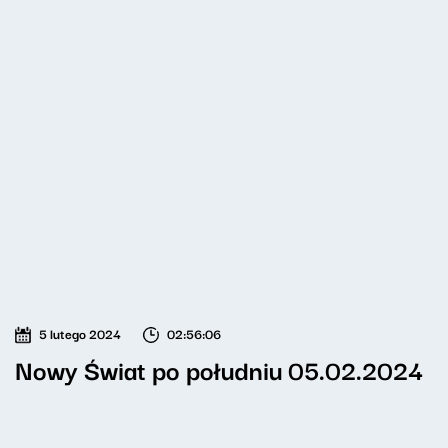
5 lutego 2024
02:56:06
Nowy Świat po południu 05.02.2024