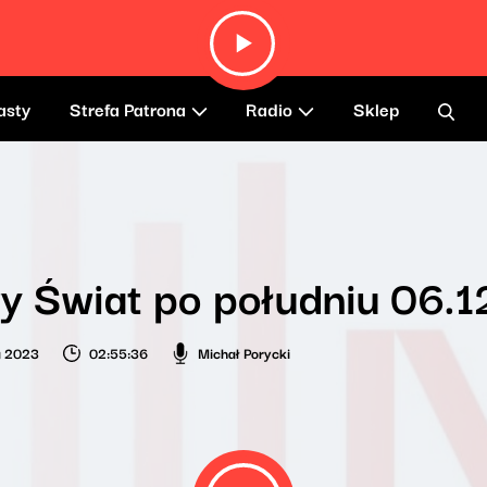
asty
Strefa Patrona
Radio
Sklep
y Świat po południu 06.
a 2023
02:55:36
Michał Porycki