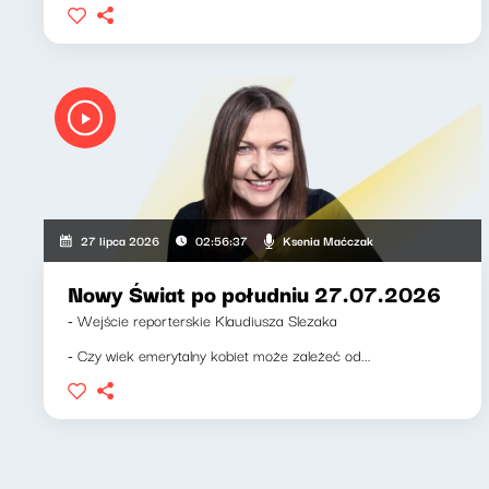
Ksenia Maćczak
27 lipca 2026
02:56:37
Nowy Świat po południu 27.07.2026
- Wejście reporterskie Klaudiusza Slezaka
- Czy wiek emerytalny kobiet może zależeć od...