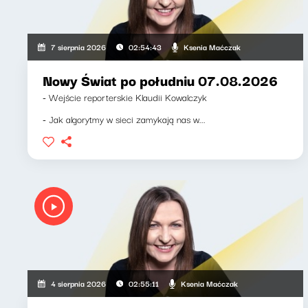
Ksenia Maćczak
7 sierpnia 2026
02:54:43
Nowy Świat po południu 07.08.2026
- Wejście reporterskie Klaudii Kowalczyk
- Jak algorytmy w sieci zamykają nas w...
Ksenia Maćczak
4 sierpnia 2026
02:55:11