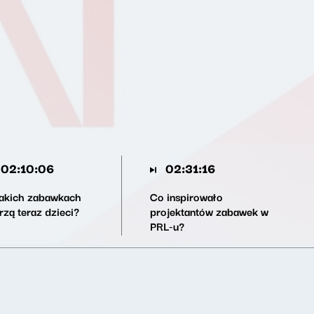
02:10:06
02:31:16
jakich zabawkach
Co inspirowało
rzą teraz dzieci?
projektantów zabawek w
PRL-u?