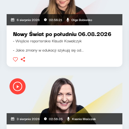
Olga Bobienko
6 sierpnia 2026
02:56:21
Nowy Świat po południu 06.08.2026
- Wejście reporterskie Klaudii Kowalczyk
- Jakie zmiany w edukacji szykują się od...
Ksenia Maćczak
3 sierpnia 2026
02:56:25