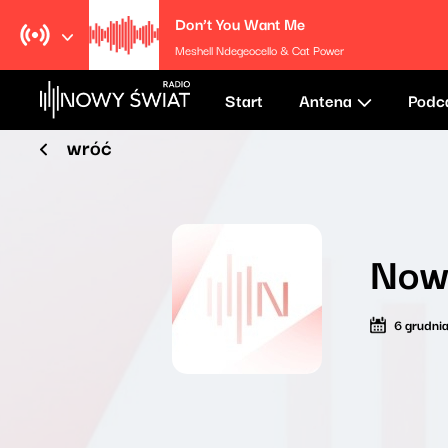
Don’t You Want Me
Meshell Ndegeocello & Cat Power
Start
Antena
Podc
wróć
Now
6 grudni