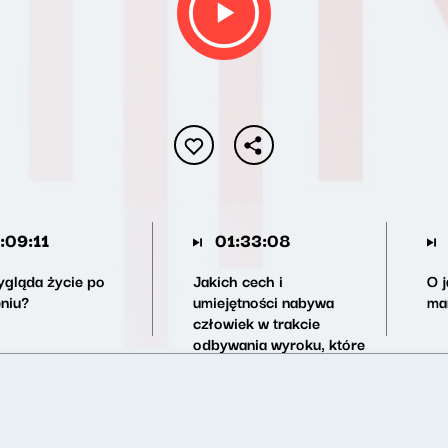
:09:11
01:33:08
ygląda życie po
Jakich cech i
O 
eniu?
umiejętności nabywa
ma
człowiek w trakcie
odbywania wyroku, które
później przeszkadzają
mu w powrocie do
społeczeństwa?