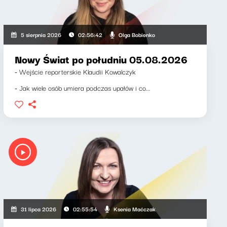
Olga Bobienko
5 sierpnia 2026
02:56:42
Nowy Świat po południu 05.08.2026
- Wejście reporterskie Klaudii Kowalczyk
- Jak wiele osób umiera podczas upałów i co...
Ksenia Maćczak
31 lipca 2026
02:55:54