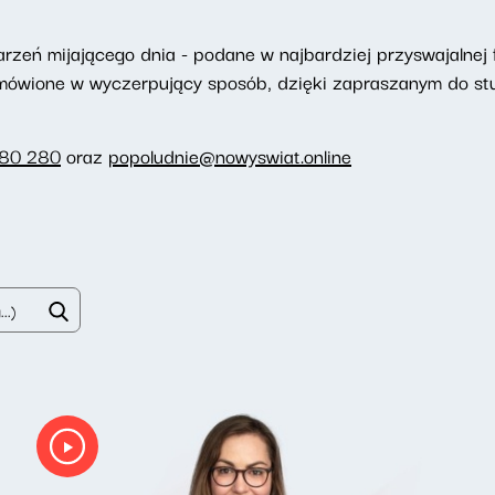
eń mijającego dnia - podane w najbardziej przyswajalnej f
omówione w wyczerpujący sposób, dzięki zapraszanym do st
280 280
oraz
popoludnie@nowyswiat.online