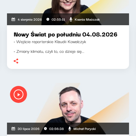
Ksenia Maćczak
4 sierpnia 2026
02:55:11
Nowy Świat po południu 04.08.2026
- Wejście reporterskie Klaudii Kowalczyk
- Zmiany klimatu, czyli to, co dzieje się...
Michał Porycki
30 lipca 2026
02:56:38