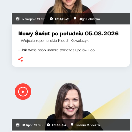
Olga Bobienko
5 sierpnia 2026
02:56:42
Nowy Świat po południu 05.08.2026
- Wejście reporterskie Klaudii Kowalczyk
- Jak wiele osób umiera podczas upałów i co...
Ksenia Maćczak
31 lipca 2026
02:55:54