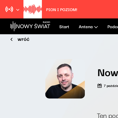
PION I POZIOM!
Start
Antena
Podc
wróć
Now
7 paździ
Ten pod