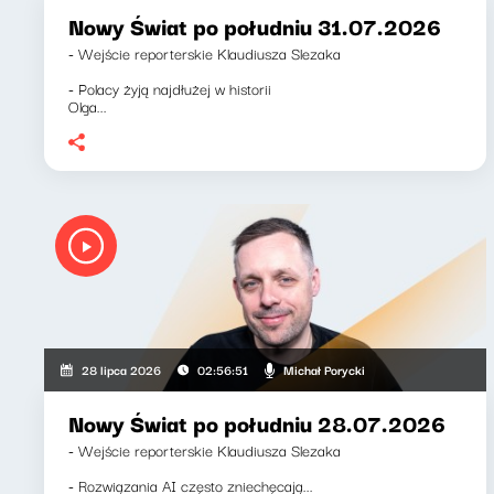
Nowy Świat po południu 31.07.2026
- Wejście reporterskie Klaudiusza Slezaka
- Polacy żyją najdłużej w historii
Olga...
Michał Porycki
28 lipca 2026
02:56:51
Nowy Świat po południu 28.07.2026
- Wejście reporterskie Klaudiusza Slezaka
- Rozwiązania AI często zniechęcają...