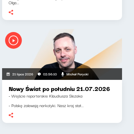
Olga...
Michał Porycki
21 lipca 2026
02:56:10
Nowy Świat po południu 21.07.2026
- Wejście reporterskie Klaudiusza Slezaka
- Polskę zalewają narkotyki. Nasz kraj stał...