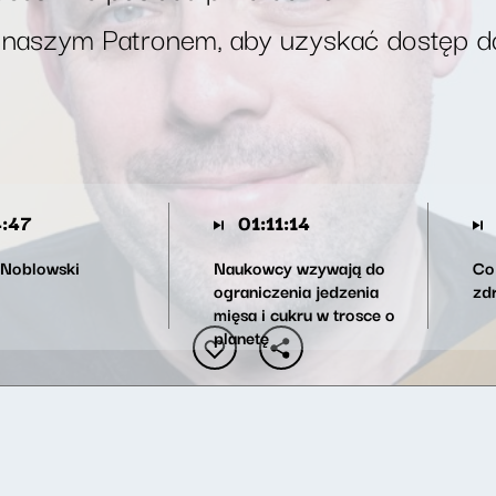
 naszym Patronem, aby uzyskać dostęp d
:47
01:11:14
 Noblowski
Naukowcy wzywają do
Co
ograniczenia jedzenia
zd
mięsa i cukru w trosce o
planetę