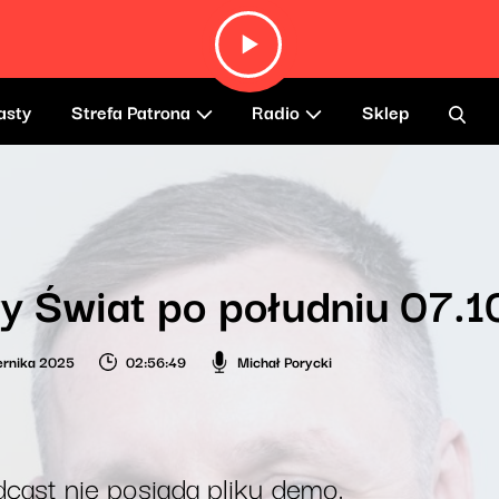
asty
Strefa Patrona
Radio
Sklep
y Świat po południu 07.
ernika 2025
02:56:49
Michał Porycki
cast nie posiada pliku demo.