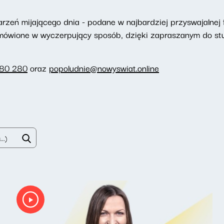
eń mijającego dnia - podane w najbardziej przyswajalnej f
omówione w wyczerpujący sposób, dzięki zapraszanym do st
280 280
oraz
popoludnie@nowyswiat.online