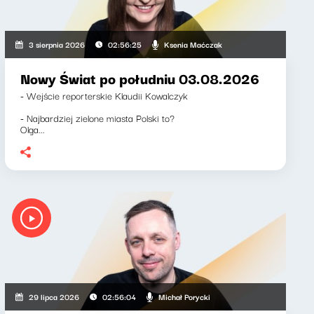
Ksenia Maćczak
3 sierpnia 2026
02:56:25
Nowy Świat po południu 03.08.2026
- Wejście reporterskie Klaudii Kowalczyk
- Najbardziej zielone miasta Polski to?
Olga...
Michał Porycki
29 lipca 2026
02:56:04