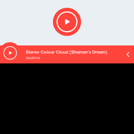
Stereo Colour Cloud (Shaman's Dream)
SAMPHA
Opis podcastu
Podsumowanie najważniejszych wydarzeń mijającego
dnia - podane w najbardziej przyswajalnej formie, na