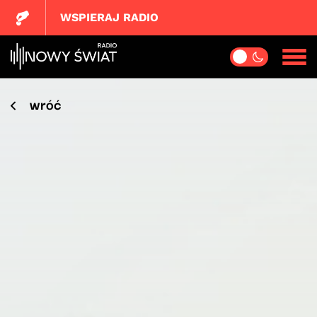
WSPIERAJ RADIO
wróć