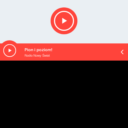
Pion i poziom!
Radio Nowy Świat
Opis podcastu
Podsumowanie najważniejszych wydarzeń mijającego
dnia - podane w najbardziej przyswajalnej formie, na