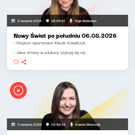
Olga Bobienko
6 sierpnia 2026
02:56:21
Nowy Świat po południu 06.08.2026
- Wejście reporterskie Klaudii Kowalczyk
- Jakie zmiany w edukacji szykują się od...
Ksenia Maćczak
3 sierpnia 2026
02:56:25