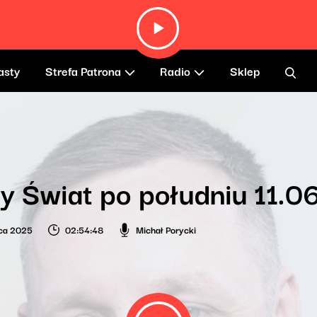
asty
Strefa Patrona
Radio
Sklep
 Świat po południu 11.0
ca 2025
02:54:48
Michał Porycki