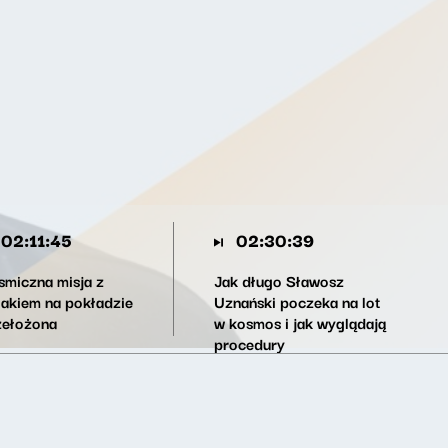
02:11:45
02:30:39
smiczna misja z
Jak długo Sławosz
lakiem na pokładzie
Uznański poczeka na lot
zełożona
w kosmos i jak wyglądają
procedury
bezpieczeństwa?