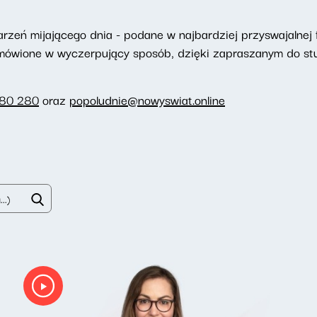
eń mijającego dnia - podane w najbardziej przyswajalnej f
omówione w wyczerpujący sposób, dzięki zapraszanym do st
280 280
oraz
popoludnie@nowyswiat.online