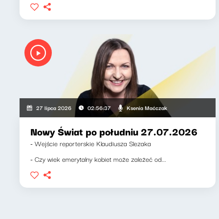
Ksenia Maćczak
27 lipca 2026
02:56:37
Nowy Świat po południu 27.07.2026
- Wejście reporterskie Klaudiusza Slezaka
- Czy wiek emerytalny kobiet może zależeć od...