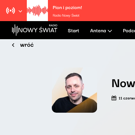
Pion i poziom!
Radio Nowy Świat
Start
Antena
Podc
wróć
Nowy
11 czerw