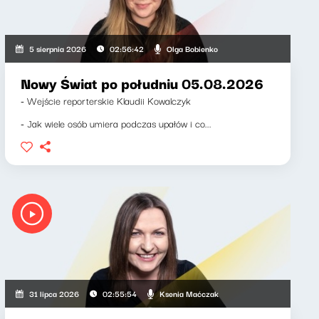
Olga Bobienko
5 sierpnia 2026
02:56:42
Nowy Świat po południu 05.08.2026
- Wejście reporterskie Klaudii Kowalczyk
- Jak wiele osób umiera podczas upałów i co...
Ksenia Maćczak
31 lipca 2026
02:55:54