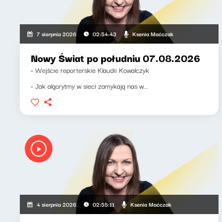
Ksenia Maćczak
7 sierpnia 2026
02:54:43
Nowy Świat po południu 07.08.2026
- Wejście reporterskie Klaudii Kowalczyk
- Jak algorytmy w sieci zamykają nas w...
Ksenia Maćczak
4 sierpnia 2026
02:55:11