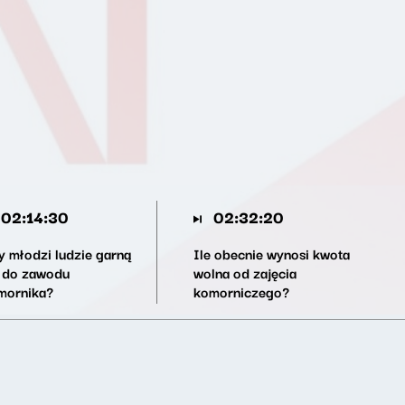
02:14:30
02:32:20
y młodzi ludzie garną
Ile obecnie wynosi kwota
ę do zawodu
wolna od zajęcia
mornika?
komorniczego?