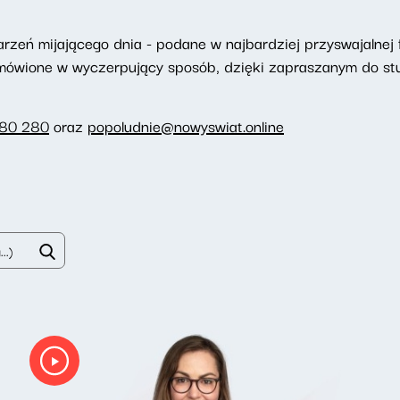
eń mijającego dnia - podane w najbardziej przyswajalnej f
omówione w wyczerpujący sposób, dzięki zapraszanym do st
280 280
oraz
popoludnie@nowyswiat.online