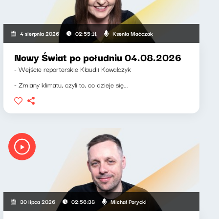
Ksenia Maćczak
4 sierpnia 2026
02:55:11
Nowy Świat po południu 04.08.2026
- Wejście reporterskie Klaudii Kowalczyk
- Zmiany klimatu, czyli to, co dzieje się...
Michał Porycki
30 lipca 2026
02:56:38