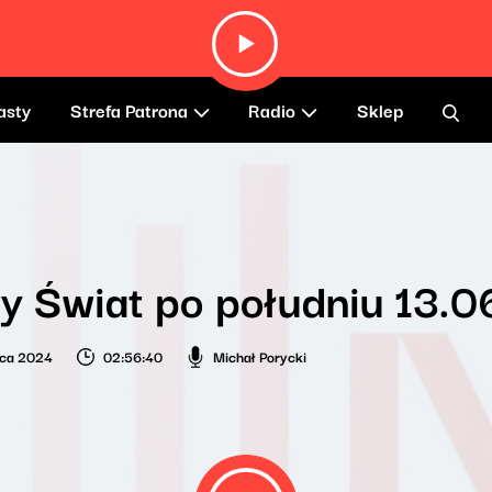
asty
Strefa Patrona
Radio
Sklep
y Świat po południu 13.
wca 2024
02:56:40
Michał Porycki