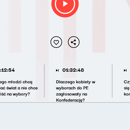
:12:54
01:32:48
ego młodzi chcą
Dlaczego kobiety w
Cz
ać świat a nie chce
wyborach do PE
si
 iść na wybory?
zagłosowały na
ko
Konfederację?