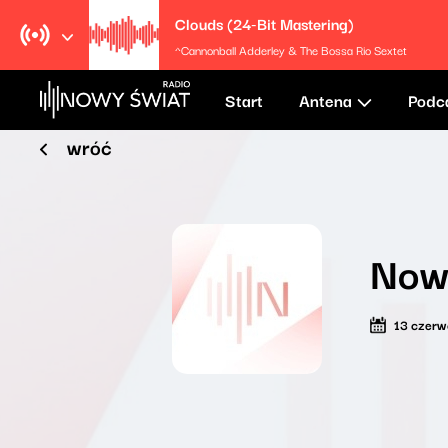
Clouds (24-Bit Mastering)
^Cannonball Adderley & The Bossa Rio Sextet
Start
Antena
Podc
wróć
Now
13 czer