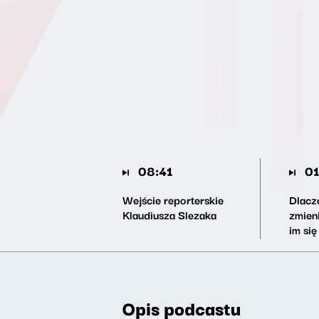
08:41
01
Wejście reporterskie
Dlacz
Klaudiusza Slezaka
zmieni
im się
Opis podcastu