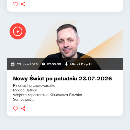
Michał Porycki
23 lipca 2026
02:55:38
Nowy Świat po południu 23.07.2026
Finanse i przeprowadzka
Magda Jethon
Wejście reporterskie Klaudiusza Slezaka
Samotność...