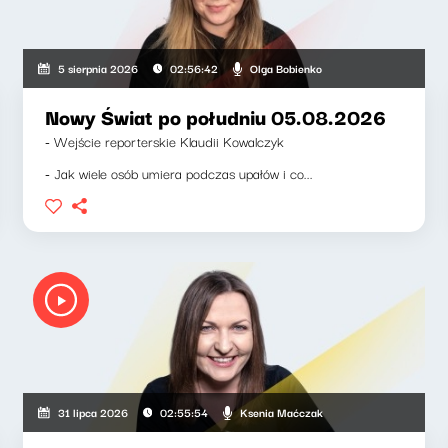
Olga Bobienko
5 sierpnia 2026
02:56:42
Nowy Świat po południu 05.08.2026
- Wejście reporterskie Klaudii Kowalczyk
- Jak wiele osób umiera podczas upałów i co...
Ksenia Maćczak
31 lipca 2026
02:55:54