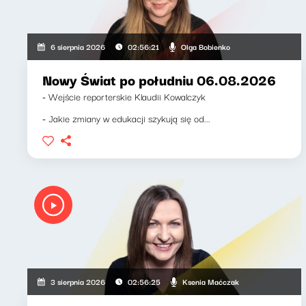
Olga Bobienko
6 sierpnia 2026
02:56:21
Nowy Świat po południu 06.08.2026
- Wejście reporterskie Klaudii Kowalczyk
- Jakie zmiany w edukacji szykują się od...
Ksenia Maćczak
3 sierpnia 2026
02:56:25