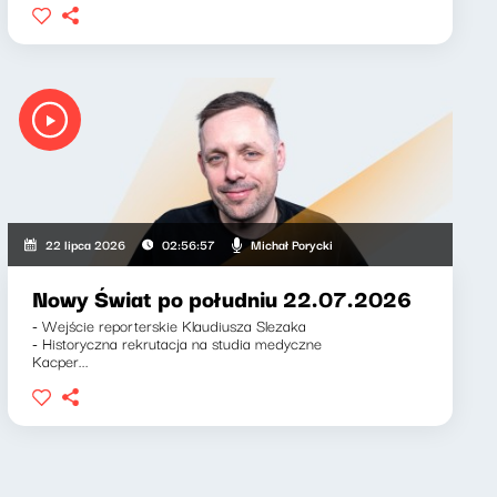
Michał Porycki
22 lipca 2026
02:56:57
Nowy Świat po południu 22.07.2026
- Wejście reporterskie Klaudiusza Slezaka
- Historyczna rekrutacja na studia medyczne
Kacper...