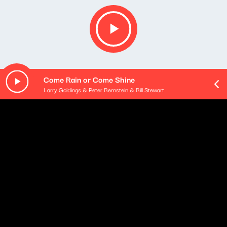
Come Rain or Come Shine
Larry Goldings & Peter Bernstein & Bill Stewart
O odcinku
- Wejście reporterskie Klaudiusza Slezaka