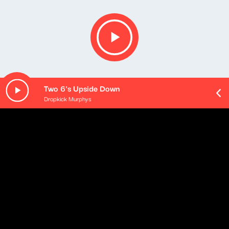
Two 6's Upside Down
Dropkick Murphys
Opis podcastu
Podsumowanie najważniejszych wydarzeń mijającego
dnia - podane w najbardziej przyswajalnej formie, na