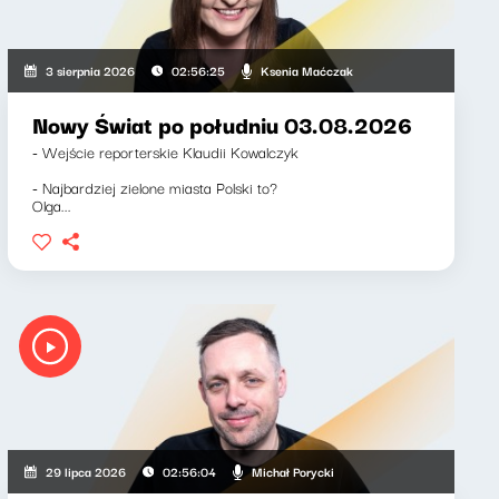
Ksenia Maćczak
3 sierpnia 2026
02:56:25
Nowy Świat po południu 03.08.2026
- Wejście reporterskie Klaudii Kowalczyk
- Najbardziej zielone miasta Polski to?
Olga...
Michał Porycki
29 lipca 2026
02:56:04