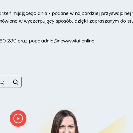
eń mijającego dnia - podane w najbardziej przyswajalnej f
omówione w wyczerpujący sposób, dzięki zapraszanym do st
280 280
oraz
popoludnie@nowyswiat.online