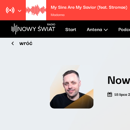
My Sins Are My Savior (feat. Stromae)
Madonna
Start
Antena
Podc
wróć
Now
18 lipca