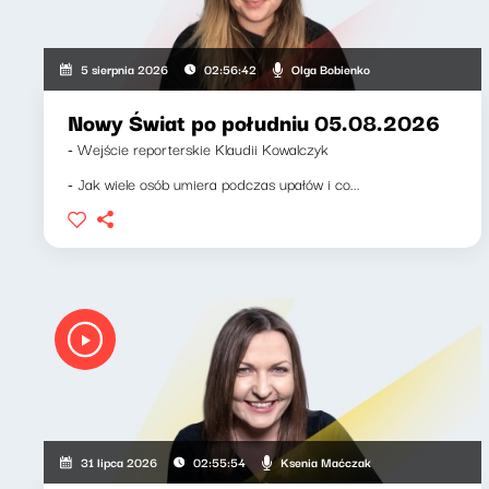
Olga Bobienko
5 sierpnia 2026
02:56:42
Nowy Świat po południu 05.08.2026
- Wejście reporterskie Klaudii Kowalczyk
- Jak wiele osób umiera podczas upałów i co...
Ksenia Maćczak
31 lipca 2026
02:55:54