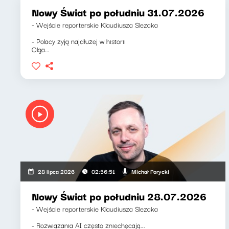
Nowy Świat po południu 31.07.2026
- Wejście reporterskie Klaudiusza Slezaka
- Polacy żyją najdłużej w historii
Olga...
Michał Porycki
28 lipca 2026
02:56:51
Nowy Świat po południu 28.07.2026
- Wejście reporterskie Klaudiusza Slezaka
- Rozwiązania AI często zniechęcają...