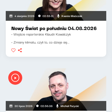
Ksenia Maćczak
4 sierpnia 2026
02:55:11
Nowy Świat po południu 04.08.2026
- Wejście reporterskie Klaudii Kowalczyk
- Zmiany klimatu, czyli to, co dzieje się...
Michał Porycki
30 lipca 2026
02:56:38