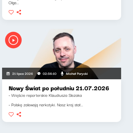
Olga...
Michał Porycki
21 lipca 2026
02:56:10
Nowy Świat po południu 21.07.2026
- Wejście reporterskie Klaudiusza Slezaka
- Polskę zalewają narkotyki. Nasz kraj stał...