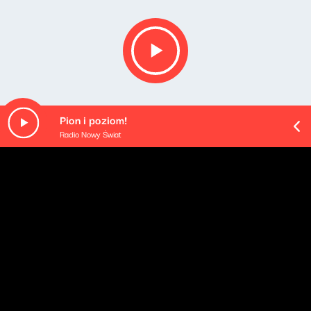
Pion i poziom!
Radio Nowy Świat
Opis podcastu
Podsumowanie najważniejszych wydarzeń mijającego
dnia - podane w najbardziej przyswajalnej formie, na