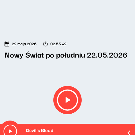
22 maja 2026
02:55:42
Nowy Świat po południu 22.05.2026
Devil's Blood