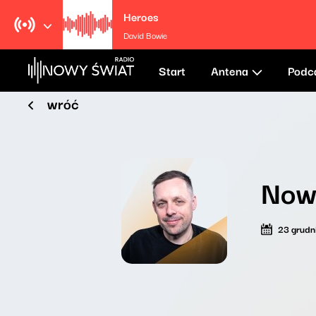
Heroes
David Bowie
Start
Antena
Podc
wróć
Nowy
23 grudn