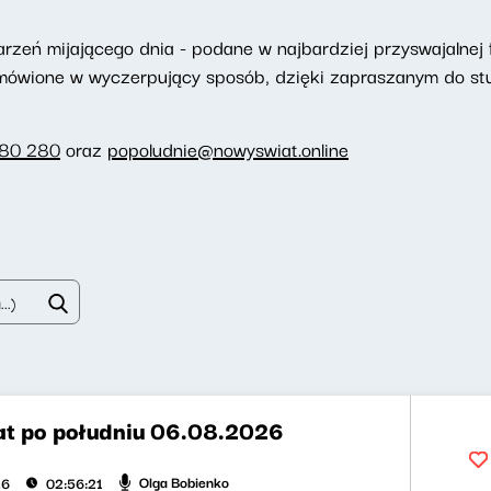
eń mijającego dnia - podane w najbardziej przyswajalnej f
omówione w wyczerpujący sposób, dzięki zapraszanym do st
280 280
oraz
popoludnie@nowyswiat.online
t po południu 06.08.2026
Olga Bobienko
26
02:56:21