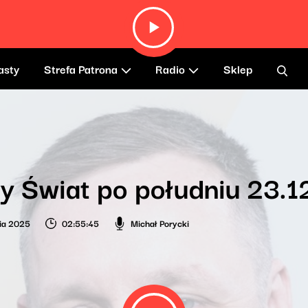
asty
Strefa Patrona
Radio
Sklep
 Świat po południu 23.
ia 2025
02:55:45
Michał Porycki