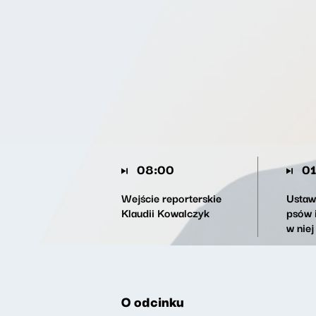
08:00
01
Wejście reporterskie
Ustaw
Klaudii Kowalczyk
psów 
w niej
O odcinku