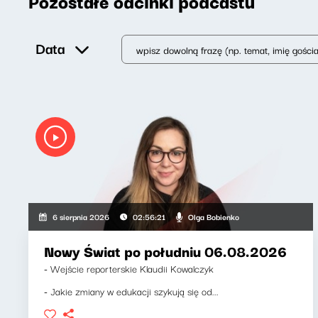
Pozostałe odcinki podcastu
Data
Olga Bobienko
6 sierpnia 2026
02:56:21
Nowy Świat po południu 06.08.2026
- Wejście reporterskie Klaudii Kowalczyk
- Jakie zmiany w edukacji szykują się od...