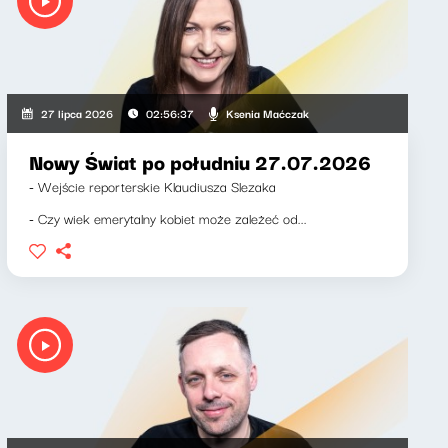
Ksenia Maćczak
27 lipca 2026
02:56:37
Nowy Świat po południu 27.07.2026
- Wejście reporterskie Klaudiusza Slezaka
- Czy wiek emerytalny kobiet może zależeć od...