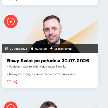
Michał Porycki
30 lipca 2026
02:56:38
Nowy Świat po południu 30.07.2026
- Wejście reporterskie Klaudiusza Slezaka
- Niewystarczające nawodnienie może zwiększać...