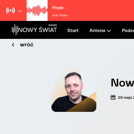
Hope
Arlo Parks
Start
Antena
Podc
wróć
Now
28 maja