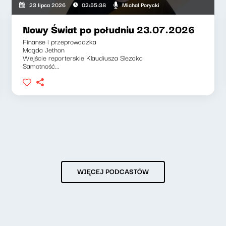
Michał Porycki
23 lipca 2026
02:55:38
Nowy Świat po południu 23.07.2026
Finanse i przeprowadzka
Magda Jethon
Wejście reporterskie Klaudiusza Slezaka
Samotność...
WIĘCEJ PODCASTÓW