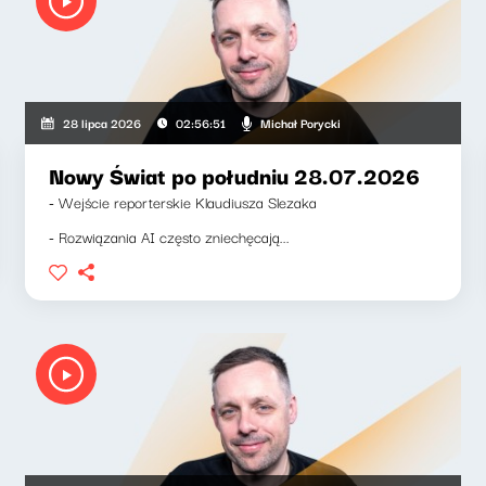
Michał Porycki
28 lipca 2026
02:56:51
Nowy Świat po południu 28.07.2026
- Wejście reporterskie Klaudiusza Slezaka
- Rozwiązania AI często zniechęcają...