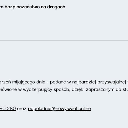
 za bezpieczeństwo na drogach
eń mijającego dnia - podane w najbardziej przyswajalnej f
omówione w wyczerpujący sposób, dzięki zapraszanym do st
280 280
oraz
popoludnie@nowyswiat.online