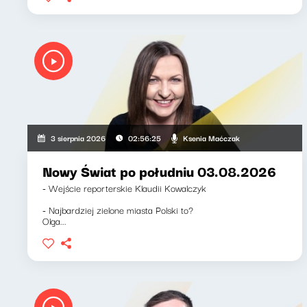
Ksenia Maćczak
3 sierpnia 2026
02:56:25
Nowy Świat po południu 03.08.2026
- Wejście reporterskie Klaudii Kowalczyk
- Najbardziej zielone miasta Polski to?
Olga...