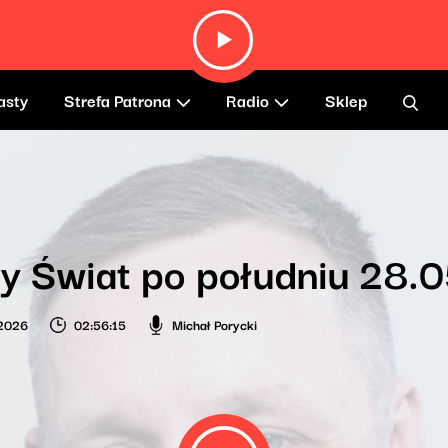
asty
Strefa Patrona
Radio
Sklep
y Świat po południu 28.
 2026
02:56:15
Michał Porycki