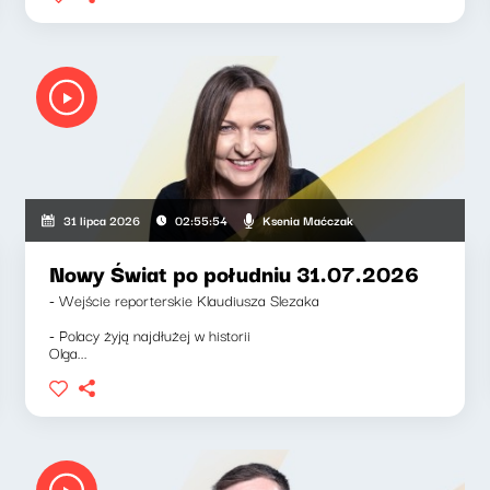
Ksenia Maćczak
31 lipca 2026
02:55:54
Nowy Świat po południu 31.07.2026
- Wejście reporterskie Klaudiusza Slezaka
- Polacy żyją najdłużej w historii
Olga...