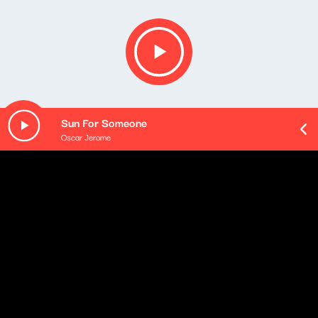
Sun For Someone
Oscar Jerome
Opis podcastu
Podsumowanie najważniejszych wydarzeń mijającego
dnia - podane w najbardziej przyswajalnej formie, na