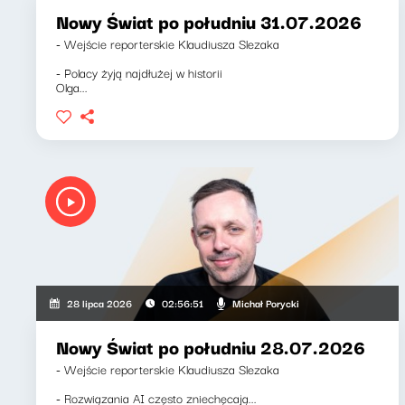
Nowy Świat po południu 31.07.2026
- Wejście reporterskie Klaudiusza Slezaka
- Polacy żyją najdłużej w historii
Olga...
Michał Porycki
28 lipca 2026
02:56:51
Nowy Świat po południu 28.07.2026
- Wejście reporterskie Klaudiusza Slezaka
- Rozwiązania AI często zniechęcają...