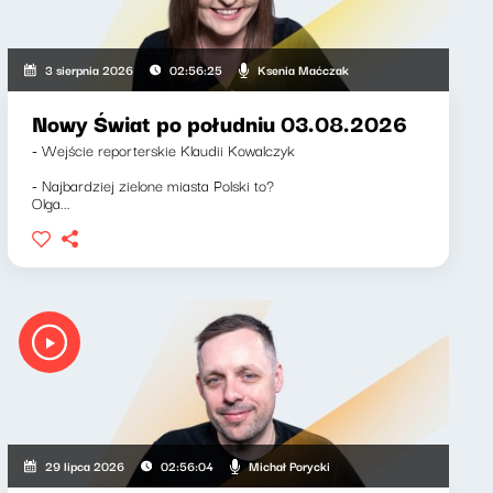
Ksenia Maćczak
3 sierpnia 2026
02:56:25
Nowy Świat po południu 03.08.2026
- Wejście reporterskie Klaudii Kowalczyk
- Najbardziej zielone miasta Polski to?
Olga...
Michał Porycki
29 lipca 2026
02:56:04