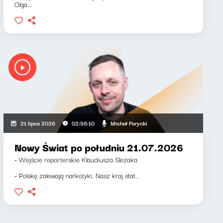
Olga...
Michał Porycki
21 lipca 2026
02:56:10
Nowy Świat po południu 21.07.2026
- Wejście reporterskie Klaudiusza Slezaka
- Polskę zalewają narkotyki. Nasz kraj stał...