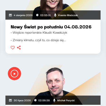
Ksenia Maćczak
4 sierpnia 2026
02:55:11
Nowy Świat po południu 04.08.2026
- Wejście reporterskie Klaudii Kowalczyk
- Zmiany klimatu, czyli to, co dzieje się...
Michał Porycki
30 lipca 2026
02:56:38