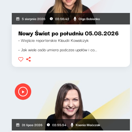
Olga Bobienko
5 sierpnia 2026
02:56:42
Nowy Świat po południu 05.08.2026
- Wejście reporterskie Klaudii Kowalczyk
- Jak wiele osób umiera podczas upałów i co...
Ksenia Maćczak
31 lipca 2026
02:55:54