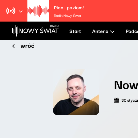
Pion i poziom!
Radio Nowy Świat
Start
Antena
Podc
wróć
Now
30 stycz