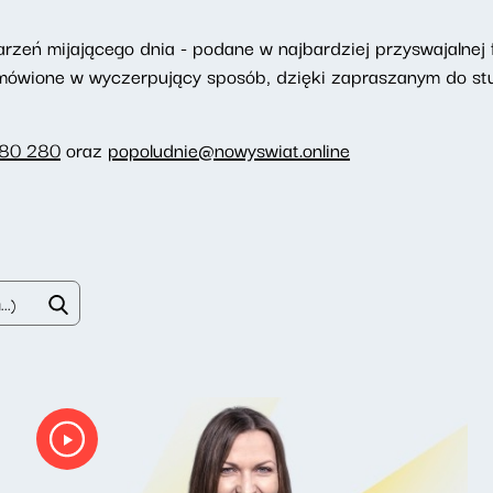
eń mijającego dnia - podane w najbardziej przyswajalnej f
omówione w wyczerpujący sposób, dzięki zapraszanym do st
280 280
oraz
popoludnie@nowyswiat.online