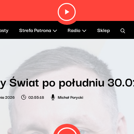
asty
Strefa Patrona
Radio
Sklep
y Świat po południu 30.
nia 2026
02:55:18
Michał Porycki