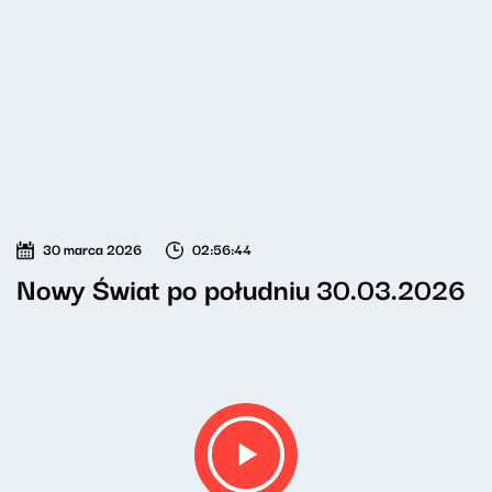
30 marca 2026
02:56:44
Nowy Świat po południu 30.03.2026