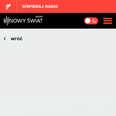
WSPIERAJ RADIO
wróć