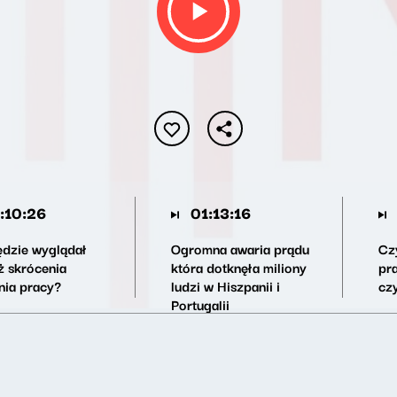
:10:26
01:13:16
ędzie wyglądał
Ogromna awaria prądu
Cz
ż skrócenia
która dotknęła miliony
pr
nia pracy?
ludzi w Hiszpanii i
cz
Portugalii