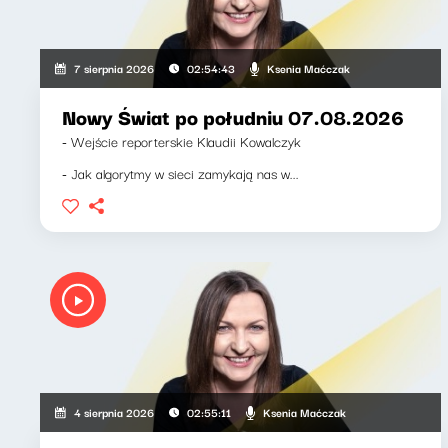
Ksenia Maćczak
7 sierpnia 2026
02:54:43
Nowy Świat po południu 07.08.2026
- Wejście reporterskie Klaudii Kowalczyk
- Jak algorytmy w sieci zamykają nas w...
Ksenia Maćczak
4 sierpnia 2026
02:55:11