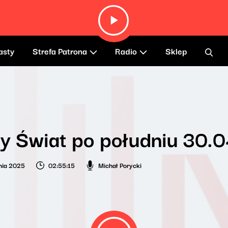
asty
Strefa Patrona
Radio
Sklep
y Świat po południu 30.
nia 2025
02:55:15
Michał Porycki