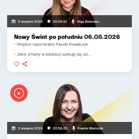
Olga Bobienko
6 sierpnia 2026
02:56:21
Nowy Świat po południu 06.08.2026
- Wejście reporterskie Klaudii Kowalczyk
- Jakie zmiany w edukacji szykują się od...
Ksenia Maćczak
3 sierpnia 2026
02:56:25