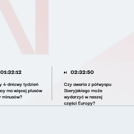
01:32:12
02:32:50
y 4-dniowy tydzień
Czy awaria z półwyspu
acy ma więcej plusów
Iberyjskiego może
y minusów?
wydarzyć w naszej
części Europy?