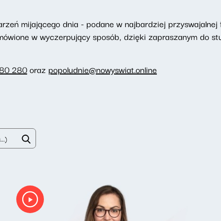
eń mijającego dnia - podane w najbardziej przyswajalnej f
omówione w wyczerpujący sposób, dzięki zapraszanym do st
280 280
oraz
popoludnie@nowyswiat.online