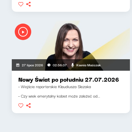
Ksenia Maćczak
27 lipca 2026
02:56:37
Nowy Świat po południu 27.07.2026
- Wejście reporterskie Klaudiusza Slezaka
- Czy wiek emerytalny kobiet może zależeć od...