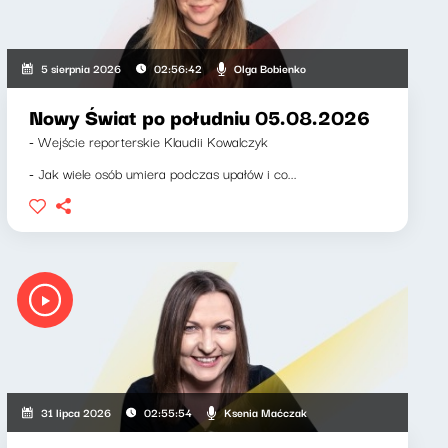
Olga Bobienko
5 sierpnia 2026
02:56:42
Nowy Świat po południu 05.08.2026
- Wejście reporterskie Klaudii Kowalczyk
- Jak wiele osób umiera podczas upałów i co...
Ksenia Maćczak
31 lipca 2026
02:55:54