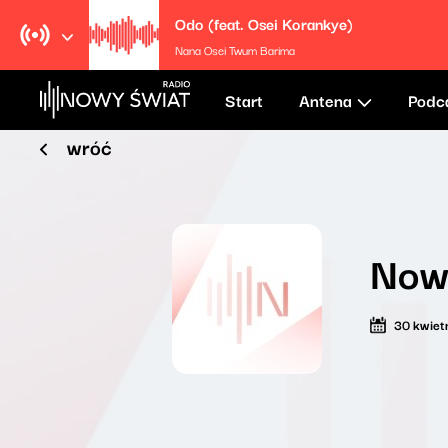
Odo (feat. Osei Korankye)
Nana Osei Twum Barima
Start
Antena
Podc
wróć
Now
30 kwiet