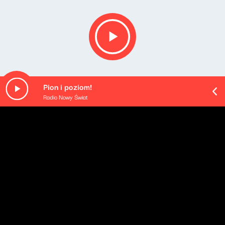
Pion i poziom!
Radio Nowy Świat
Opis podcastu
Podsumowanie najważniejszych wydarzeń mijającego
dnia - podane w najbardziej przyswajalnej formie, na