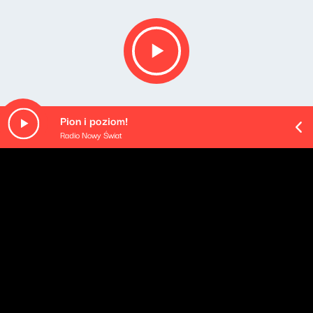
Pion i poziom!
Radio Nowy Świat
Opis podcastu
Podsumowanie najważniejszych wydarzeń mijającego
dnia - podane w najbardziej przyswajalnej formie, na