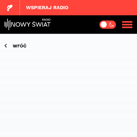
WSPIERAJ RADIO
wróć