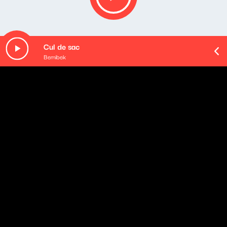
Cul de sac
Bemibek
Opis podcastu
Cztery godziny porannego budzenia - od poniedziałku
do czwartku. Rozmowy z gośćmi: ekspertami i
komentatorami, polityka oczami (i uszami) Klaudiusza
Slezaka, sportowa Ostra Gra, kąciki tematyczne oraz
rozmaitości od naszych wszędobylskich reporterek i